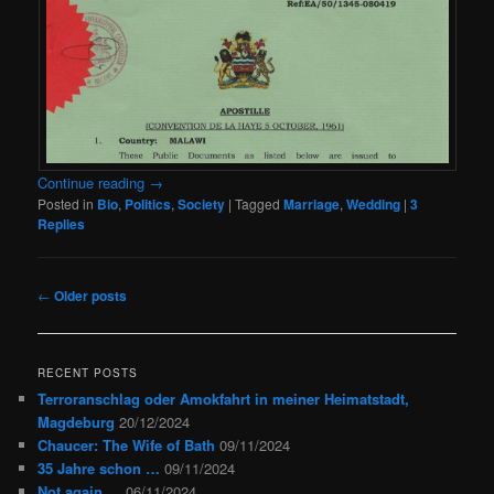
Continue reading
→
Posted in
Bio
,
Politics
,
Society
|
Tagged
Marriage
,
Wedding
|
3
Replies
Post
←
Older posts
navigation
RECENT POSTS
Terroranschlag oder Amokfahrt in meiner Heimatstadt,
Magdeburg
20/12/2024
Chaucer: The Wife of Bath
09/11/2024
35 Jahre schon …
09/11/2024
Not again …
06/11/2024