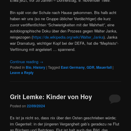
Etwa jetzt, vor 35 Jahren – Donnerstag, 9. November 1989:
Bin spät von der Schule nach Hause gekommen. Bis halb acht
haben wir uns (so ne Gruppe üblicher Verdächtiger) die kurz
zuvor veröffentlichten “Schwierigkeiten mit der Wahrheit”, eine
autobiographische Doku über den Prozess gegen Walter Janka,
reingezogen (
https://de.wikipedia.org/wiki/Walter_Janka
). Janka
war Dramaturg, wichtiger Kopf bei der DEFA, hat die “Mephisto”-
Verfilmung mit angeleiert … spannend.
Continue reading
→
Posted in
Bio
,
History
|
Tagged
East Germany
,
GDR
,
Mauerfall
|
Leave a Reply
Grit Lemke: Kinder von Hoy
Posted on
22/09/2024
Es ist ja nicht so, dass nix über den Osten geschrieben würde;
im Gegenteil: in der jüngeren Vergangheit gab’s geradezu ne Flut
an Büchern und Beiträgen. Flut ist halt auch das Bild, das