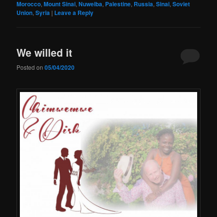
Morocco
,
Mount Sinai
,
Nuweiba
,
Palestine
,
Russia
,
Sinai
,
Soviet
Union
,
Syria
|
Leave a Reply
We willed it
Posted on
05/04/2020