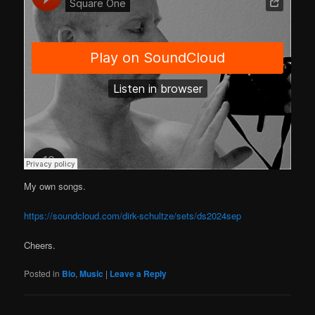
My own songs.
https://soundcloud.com/dirk-schultze/sets/ds2024sep
Cheers.
Posted in
Bio
,
Music
|
Leave a Reply