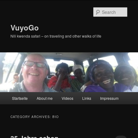
Skip
Skip
to
to
Sear
primary
secondary
content
content
VuyoGo
Nili kwenda safari – on traveling and other walks of life
Main
Startseite
About me
Videos
Links
Impressum
menu
CATEGORY ARCHIVES:
BIO
35 Jahre schon …