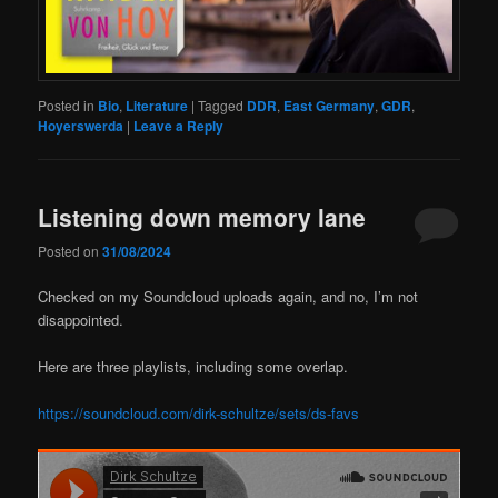
Posted in
Bio
,
Literature
|
Tagged
DDR
,
East Germany
,
GDR
,
Hoyerswerda
|
Leave a Reply
Listening down memory lane
Posted on
31/08/2024
Checked on my Soundcloud uploads again, and no, I’m not
disappointed.
Here are three playlists, including some overlap.
https://soundcloud.com/dirk-schultze/sets/ds-favs