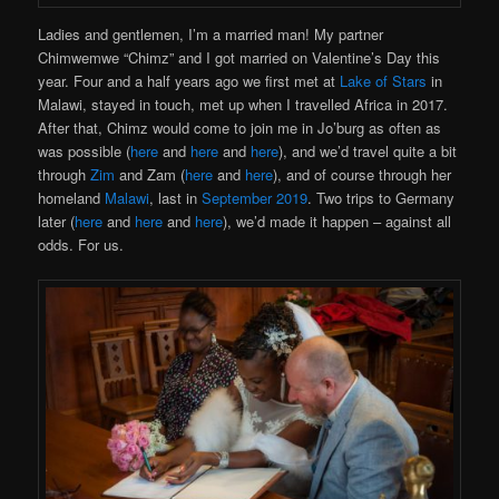
Ladies and gentlemen, I’m a married man! My partner
Chimwemwe “Chimz” and I got married on Valentine’s Day this
year. Four and a half years ago we first met at
Lake of Stars
in
Malawi, stayed in touch, met up when I travelled Africa in 2017.
After that, Chimz would come to join me in Jo’burg as often as
was possible (
here
and
here
and
here
), and we’d travel quite a bit
through
Zim
and Zam (
here
and
here
), and of course through her
homeland
Malawi
, last in
September 2019
. Two trips to Germany
later (
here
and
here
and
here
), we’d made it happen – against all
odds. For us.