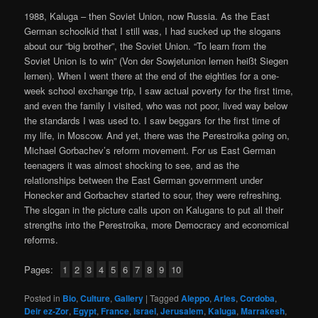
1988, Kaluga – then Soviet Union, now Russia. As the East
German schoolkid that I still was, I had sucked up the slogans
about our “big brother”, the Soviet Union. “To learn from the
Soviet Union is to win” (Von der Sowjetunion lernen heißt Siegen
lernen). When I went there at the end of the eighties for a one-
week school exchange trip, I saw actual poverty for the first time,
and even the family I visited, who was not poor, lived way below
the standards I was used to. I saw beggars for the first time of
my life, in Moscow. And yet, there was the Perestroika going on,
Michael Gorbachev’s reform movement. For us East German
teenagers it was almost shocking to see, and as the
relationships between the East German government under
Honecker and Gorbachev started to sour, they were refreshing.
The slogan in the picture calls upon on Kalugans to put all their
strengths into the Perestroika, more Democracy and economical
reforms.
Pages:
1
2
3
4
5
6
7
8
9
10
Posted in
Bio
,
Culture
,
Gallery
|
Tagged
Aleppo
,
Arles
,
Cordoba
,
Deir ez-Zor
,
Egypt
,
France
,
Israel
,
Jerusalem
,
Kaluga
,
Marrakesh
,