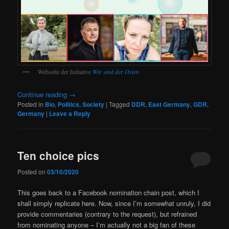
Webseite der Initiative
Wir sind der Osten
Continue reading
→
Posted in
Bio
,
Politics
,
Society
|
Tagged
DDR
,
East Germany
,
GDR
,
Germany
|
Leave a Reply
Ten choice pics
Posted on
03/10/2020
This goes back to a Facebook nomination chain post, which I
shall simply replicate here. Now, since I’m somewhat unruly, I did
provide commentaries (contrary to the request), but refrained
from nominating anyone – I’m actually not a big fan of these