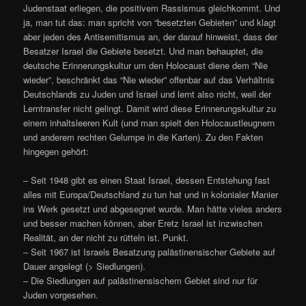
Judenstaat erliegen, die positivem Rassismus gleichkommt. Und
ja, man tut das: man spricht von “besetzten Gebieten” und klagt
aber jeden des Antisemitismus an, der darauf hinweist, dass der
Besatzer Israel die Gebiete besetzt. Und man behauptet, die
deutsche Erinnerungskultur um den Holocaust diene dem “Nie
wieder”, beschränkt das “Nie wieder” offenbar auf das Verhältnis
Deutschlands zu Juden und Israel und lernt also nicht, weil der
Lerntransfer nicht gelingt. Damit wird diese Erinnerungskultur zu
einem inhaltsleeren Kult (und man spielt den Holocaustleugnern
und anderem rechten Gelumpe in die Karten). Zu den Fakten
hingegen gehört:
– Seit 1948 gibt es einen Staat Israel, dessen Entstehung fast
alles mit Europa/Deutschland zu tun hat und in kolonialer Manier
ins Werk gesetzt und abgesegnet wurde. Man hätte vieles anders
und besser machen können, aber Eretz Israel ist inzwischen
Realität, an der nicht zu rütteln ist. Punkt.
– Seit 1967 ist Israels Besatzung palästinensischer Gebiete auf
Dauer angelegt (> Siedlungen).
– Die Siedlungen auf palästinensischem Gebiet sind nur für
Juden vorgesehen.