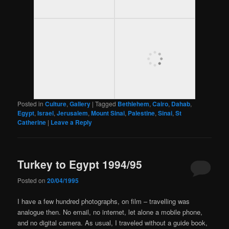
Posted in
Culture
,
Gallery
|
Tagged
Bethlehem
,
Cairo
,
Dahab
,
Egypt
,
Israel
,
Jerusalem
,
Mount Sinai
,
Palestine
,
Sinai
,
St
Catherine
|
Leave a Reply
Turkey to Egypt 1994/95
Posted on
20/04/1995
I have a few hundred photographs, on film – travelling was
analogue then. No email, no internet, let alone a mobile phone,
and no digital camera. As usual, I traveled without a guide book,