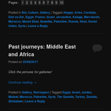
Pages:
1
2
3
4
5
6
7
8
9
10
Posted in
Bio
,
Culture
,
Gallery
|
Tagged
Aleppo
,
Arles
,
Cordoba
,
Deir ez-Zor
,
Egypt
,
France
,
Israel
,
Jerusalem
,
Kaluga
,
Marrakesh
,
Morocco
,
Mount Sinai
,
Nuweiba
,
Palestine
,
Russia
,
Sinai
,
Soviet
Union
,
Syria
|
Leave a Reply
Past journeys: Middle East
and Africa
Posted on
25/08/2017
Click the pictures for galleries!
Continue reading
→
Posted in
Gallery
,
Retrospect
|
Tagged
Egypt
,
Israel
,
Jordan
,
Malawi
,
Morocco
,
Palestine
,
Syria
,
The Gambia
,
Turkey
,
Zambia
,
Zimbabwe
|
Leave a Reply