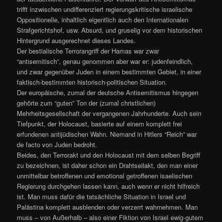
trifft inzwischen undifferenziert regierungskritische israelische
Oppositionelle, inhaltlich eigentlich auch den Internationalen
Strafgerichtshof, usw. Absurd, und gruselig vor dem historischen
Hintergrund ausgerechnet dieses Landes.
Der bestialische Terrorangriff der Hamas war zwar
“antisemitisch”, genau genommen aber war er: judenfeindlich,
und zwar gegenüber Juden in einem bestimmten Gebiet, in einer
faktisch-bestimmten historisch-politischen Situation.
Der europäische, zumal der deutsche Antisemitismus hingegen
gehörte zum “guten” Ton der (zumal christlichen)
Mehrheitsgesellschaft der vergangenen Jahrhunderte. Auch sein
Tiefpunkt, der Holocaust, basierte auf einem komplett frei
erfundenen antijüdischen Wahn. Niemand in Hitlers “Reich” war
de facto von Juden bedroht.
Beides, den Terrorakt und den Holocaust mit dem selben Begriff
zu bezeichnen, ist daher schon ein Drahtseilakt, den man einer
unmittelbar betroffenen und emotional getroffenen isaelischen
Regierung durchgehen lassen kann, auch wenn er nicht hilfreich
ist. Man muss dafür die tatsächliche Situation in Israel und
Palästina komplett ausblenden oder verzerrt wahrnehmen. Man
muss – von Außerhalb – also einer Fiktion von Israel ewig-gutem