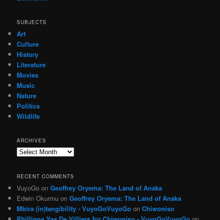
SUBJECTS
Art
Culture
History
Literature
Movies
Music
Nature
Politics
Wildlife
ARCHIVES
Archives
RECENT COMMENTS
VuyoGo
on
Geoffrey Oryema: The Land of Anaka
Edwin Okurmu
on
Geoffrey Oryema: The Land of Anaka
Mbira (in)tangibility - VuyoGoVuyoGo
on
Chiwoniso
Phillippa Yaa De Villiers for Chiwoniso - VuyoGoVuyoGo
on