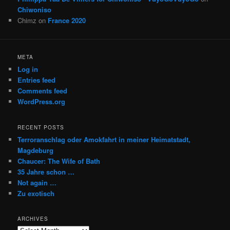
Chiwoniso
Chimz
on
France 2020
META
Log in
Entries feed
Comments feed
WordPress.org
RECENT POSTS
Terroranschlag oder Amokfahrt in meiner Heimatstadt,
Magdeburg
Chaucer: The Wife of Bath
35 Jahre schon …
Not again …
Zu exotisch
ARCHIVES
Archives