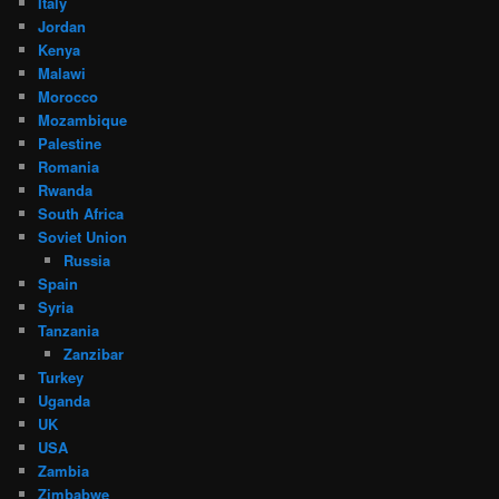
Italy
Jordan
Kenya
Malawi
Morocco
Mozambique
Palestine
Romania
Rwanda
South Africa
Soviet Union
Russia
Spain
Syria
Tanzania
Zanzibar
Turkey
Uganda
UK
USA
Zambia
Zimbabwe