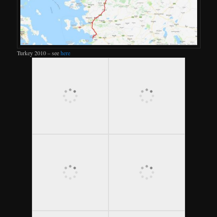
Turkey 2010 – see
here