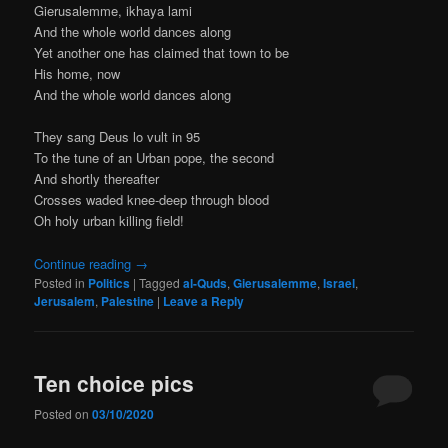
Gierusalemme, ikhaya lami
And the whole world dances along
Yet another one has claimed that town to be
His home, now
And the whole world dances along
They sang Deus lo vult in 95
To the tune of an Urban pope, the second
And shortly thereafter
Crosses waded knee-deep through blood
Oh holy urban killing field!
Continue reading
→
Posted in
Politics
|
Tagged
al-Quds
,
Gierusalemme
,
Israel
,
Jerusalem
,
Palestine
|
Leave a Reply
Ten choice pics
Posted on
03/10/2020