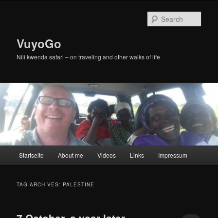
Skip
Skip
to
to
Sear
primary
secondary
content
content
VuyoGo
Nili kwenda safari – on traveling and other walks of life
Main
Startseite
About me
Videos
Links
Impressum
menu
TAG ARCHIVES:
PALESTINE
7 October, a year later