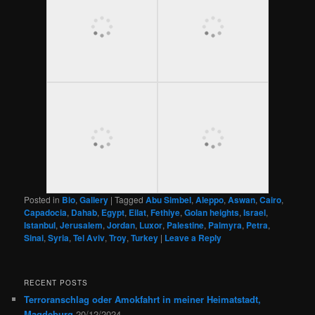
Posted in
Bio
,
Gallery
|
Tagged
Abu Simbel
,
Aleppo
,
Aswan
,
Cairo
,
Capadocia
,
Dahab
,
Egypt
,
Eilat
,
Fethiye
,
Golan heights
,
Israel
,
Istanbul
,
Jerusalem
,
Jordan
,
Luxor
,
Palestine
,
Palmyra
,
Petra
,
Sinai
,
Syria
,
Tel Aviv
,
Troy
,
Turkey
|
Leave a Reply
RECENT POSTS
Terroranschlag oder Amokfahrt in meiner Heimatstadt,
Magdeburg
20/12/2024