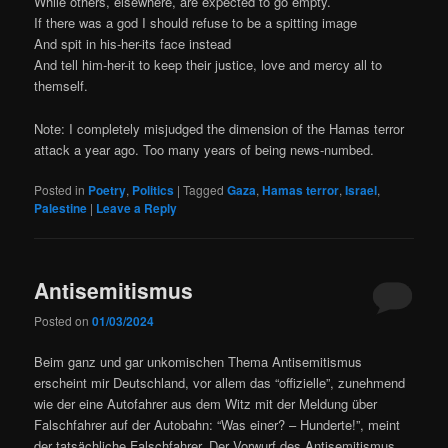
While others, elsewhere, are expected to go empty.
If there was a god I should refuse to be a spitting image
And spit in his-her-its face instead
And tell him-her-it to keep their justice, love and mercy all to
themself.
Note: I completely misjudged the dimension of the Hamas terror
attack a year ago. Too many years of being news-numbed.
Posted in
Poetry
,
Politics
|
Tagged
Gaza
,
Hamas terror
,
Israel
,
Palestine
|
Leave a Reply
Antisemitismus
Posted on
01/03/2024
Beim ganz und gar unkomischen Thema Antisemitismus
erscheint mir Deutschland, vor allem das “offizielle”, zunehmend
wie der eine Autofahrer aus dem Witz mit der Meldung über
Falschfahrer auf der Autobahn: “Was einer? – Hunderte!”, meint
der tatsächliche Falschfahrer. Der Vorwurf des Antisemitismus