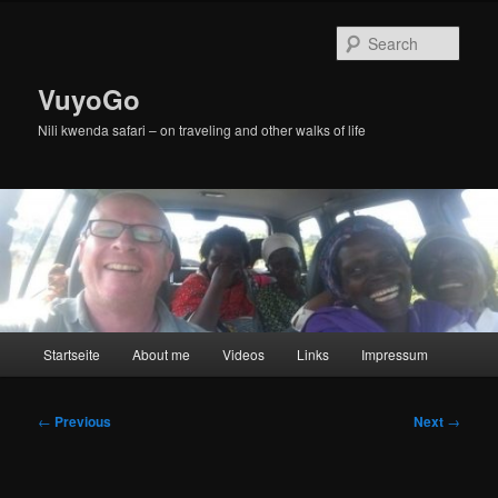
Skip
to
Sear
primary
content
VuyoGo
Nili kwenda safari – on traveling and other walks of life
Main
Startseite
About me
Videos
Links
Impressum
menu
Post
←
Previous
Next
→
navigation