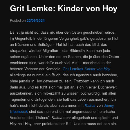
Grit Lemke: Kinder von Hoy
Posted on
22/09/2024
Es ist ja nicht so, dass nix über den Osten geschrieben würde;
im Gegenteil: in der jüngeren Vergangheit gab’s geradezu ne Flut
an Büchern und Beiträgen. Flut ist halt auch das Bild, das
strapaziert wird bei Migration – das Bildmotiv kann nun jede
selber ergänzen. Unter den ersten Sachen, die je über den Osten
erschienen sind, war dafür auch viel Mist – manchmal in der
heiteren Variante der Komödie.
Grit Lemkes
Kinder von Hoy
allerdings ist nunmal ein Buch, das ich irgendwie auch bewohne,
ohne jemals in Hoy gewesen zu sein. Trotzdem kenn ich mich
darin aus, und es fühlt sich mal gut an, sich in einer Bücherwelt
auszukennen, sich mit-erzählt zu wissen, buchwürdig, mit allen
Tugenden und Untugenden, sie halt das Leben ausmachen. Ich
hab’s noch nicht durch, aber zusammen mit
Kairos
von
Jenny
Erpenbeck
sind das nun endlich mal angemessene literarische
Versionen des “Ostens”.
Kairos
sehr allegorisch und episch, und
Hoy
halt Hoy, eher proletarischer Stil. Und so muss det och sin.