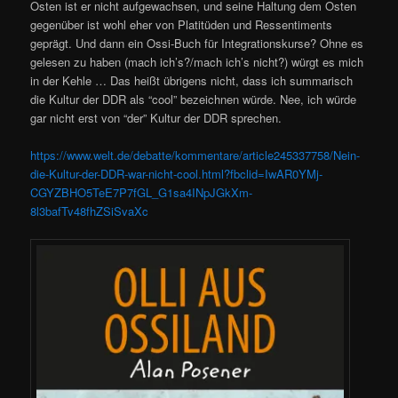
Osten ist er nicht aufgewachsen, und seine Haltung dem Osten
gegenüber ist wohl eher von Platitüden und Ressentiments
geprägt. Und dann ein Ossi-Buch für Integrationskurse? Ohne es
gelesen zu haben (mach ich’s?/mach ich’s nicht?) würgt es mich
in der Kehle … Das heißt übrigens nicht, dass ich summarisch
die Kultur der DDR als “cool” bezeichnen würde. Nee, ich würde
gar nicht erst von “der” Kultur der DDR sprechen.
https://www.welt.de/debatte/kommentare/article245337758/Nein-
die-Kultur-der-DDR-war-nicht-cool.html?fbclid=IwAR0YMj-
CGYZBHO5TeE7P7fGL_G1sa4INpJGkXm-
8l3bafTv48fhZSiSvaXc