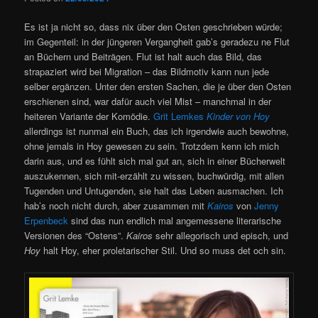
Es ist ja nicht so, dass nix über den Osten geschrieben würde;
im Gegenteil: in der jüngeren Vergangheit gab’s geradezu ne Flut
an Büchern und Beiträgen. Flut ist halt auch das Bild, das
strapaziert wird bei Migration – das Bildmotiv kann nun jede
selber ergänzen. Unter den ersten Sachen, die je über den Osten
erschienen sind, war dafür auch viel Mist – manchmal in der
heiteren Variante der Komödie.
Grit Lemkes
Kinder von Hoy
allerdings ist nunmal ein Buch, das ich irgendwie auch bewohne,
ohne jemals in Hoy gewesen zu sein. Trotzdem kenn ich mich
darin aus, und es fühlt sich mal gut an, sich in einer Bücherwelt
auszukennen, sich mit-erzählt zu wissen, buchwürdig, mit allen
Tugenden und Untugenden, sie halt das Leben ausmachen. Ich
hab’s noch nicht durch, aber zusammen mit
Kairos
von
Jenny
Erpenbeck
sind das nun endlich mal angemessene literarische
Versionen des “Ostens”.
Kairos
sehr allegorisch und episch, und
Hoy
halt Hoy, eher proletarischer Stil. Und so muss det och sin.