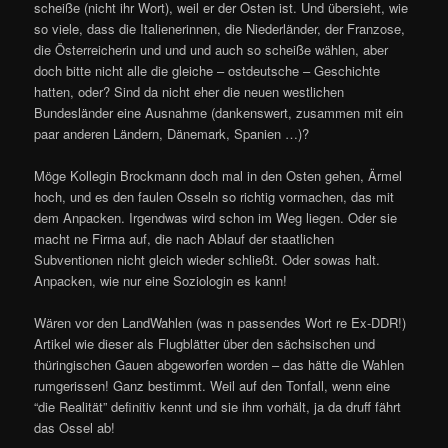
scheiße (nicht ihr Wort), weil er der Osten ist. Und übersieht, wie
so viele, dass die Italienerinnen, die Niederländer, der Franzose,
die Österreicherin und und und auch so scheiße wählen, aber
doch bitte nicht alle die gleiche – ostdeutsche – Geschichte
hatten, oder? Sind da nicht eher die neuen westlichen
Bundesländer eine Ausnahme (dankenswert, zusammen mit ein
paar anderen Ländern, Dänemark, Spanien …)?
Möge Kollegin Brockmann doch mal in den Osten gehen, Ärmel
hoch, und es den faulen Osseln so richtig vormachen, das mit
dem Anpacken. Irgendwas wird schon im Weg liegen. Oder sie
macht ne Firma auf, die nach Ablauf der staatlichen
Subventionen nicht gleich wieder schließt. Oder sowas halt.
Anpacken, wie nur eine Soziologin es kann!
Wären vor den LandWahlen (was n passendes Wort re Ex-DDR!)
Artikel wie dieser als Flugblätter über den sächsischen und
thüringischen Gauen abgeworfen worden – das hätte die Wahlen
rumgerissen! Ganz bestimmt. Weil auf den Tonfall, wenn eine
“die Realität” definitiv kennt und sie ihm vorhält, ja da druff fährt
das Ossel ab!