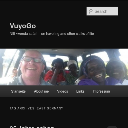
Skip
Skip
to
to
Sear
primary
secondary
content
content
VuyoGo
Nili kwenda safari – on traveling and other walks of life
Main
Startseite
About me
Videos
Links
Impressum
menu
TAG ARCHIVES:
EAST GERMANY
35 Jahre schon …