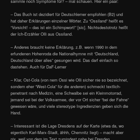
sammle noch Symptome für? – mal schauen. Hier ein paar:
– Das Buch ist dezidiert für Deutschlerner empfohlen (B2) und
hat daher Erklärungen einzelner Wörter. Zu “Ossiland” heißt es
“Vorsicht! – das ist ein Schimpwort!” [sic]. Nichtsdestotrotz heißt
der Ich-Erzähler Olli aus Ossiland.
– Anderes braucht keine Erklärung, z.B. wenn 1990 in dem
erfundenen Hohenroda die Nationalhymne mit “Deutschland,
Deutschland über alles” gesungen wird. Das darf einfach so
dastehen. Auch für DaF-Lerner
– Klar, Ost-Cola (von nem Ossi wie Olli sicher nie so bezeichnet,
sondern eher “West-Cola” für die anderen) schmeckt textlich-
penetrant nach Medizin, eine Schwalbe sei ein Kleinmotorrad,
jemand sei bei der Volksarmee, der vor Ort sicher “bei der Fahne”
gewesen wäre, und viele stereotype Ingredienzien geben sich die
Hand.
– Interessant ist die Lage Dresdens auf der Karte (etwa da, wo
eigentlich Karl-Marx-Stadt, ähhh, Chemnitz liegt) – macht aber
nix, weil von dem im Text zumindest nahe bei Dresden