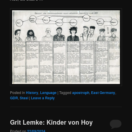
Posted in
History
,
Language
|
Tagged
apostroph
,
East Germany
,
GDR
,
Stasi
|
Leave a Reply
Grit Lemke: Kinder von Hoy
Posted on
22/09/2024