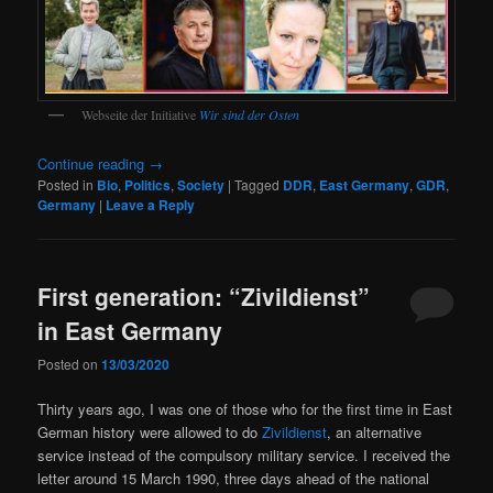
Webseite der Initiative
Wir sind der Osten
Continue reading
→
Posted in
Bio
,
Politics
,
Society
|
Tagged
DDR
,
East Germany
,
GDR
,
Germany
|
Leave a Reply
First generation: “Zivildienst”
in East Germany
Posted on
13/03/2020
Thirty years ago, I was one of those who for the first time in East
German history were allowed to do
Zivildienst
, an alternative
service instead of the compulsory military service. I received the
letter around 15 March 1990, three days ahead of the national