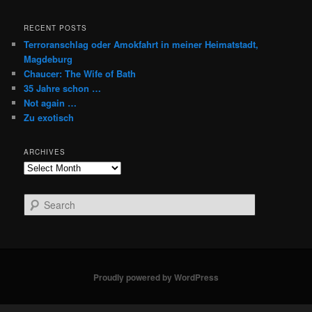
RECENT POSTS
Terroranschlag oder Amokfahrt in meiner Heimatstadt,
Magdeburg
Chaucer: The Wife of Bath
35 Jahre schon …
Not again …
Zu exotisch
ARCHIVES
Archives
S
e
a
r
c
h
Proudly powered by WordPress