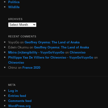
Politics
Wildlife
ARCHIVES
Archives
RECENT COMMENTS
VuyoGo
on
Geoffrey Oryema: The Land of Anaka
Edwin Okurmu
on
Geoffrey Oryema: The Land of Anaka
Mbira (in)tangibility - VuyoGoVuyoGo
on
Chiwoniso
Phillippa Yaa De Villiers for Chiwoniso - VuyoGoVuyoGo
on
Chiwoniso
Chimz
on
France 2020
META
Log in
Entries feed
Comments feed
WordPress.org