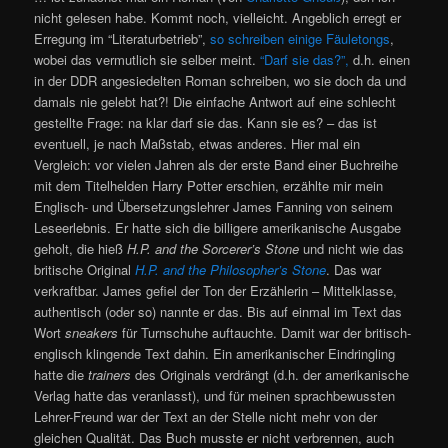
nicht gelesen habe. Kommt noch, vielleicht. Angeblich erregt er
Erregung im “Literaturbetrieb”,
so schreiben einige Fäuletongs
,
wobei das vermutlich sie selber meint.
“Darf sie das?”,
d.h. einen
in der DDR angesiedelten Roman schreiben, wo sie doch da und
damals nie gelebt hat?! Die einfache Antwort auf eine schlecht
gestellte Frage: na klar darf sie das. Kann sie es? – das ist
eventuell, je nach Maßstab, etwas anderes. Hier mal ein
Vergleich: vor vielen Jahren als der erste Band einer Buchreihe
mit dem Titelhelden Harry Potter erschien, erzählte mir mein
Englisch- und Übersetzungslehrer James Fanning von seinem
Leseerlebnis. Er hatte sich die billigere amerikanische Ausgabe
geholt, die hieß
H.P. and the Sorcerer’s Stone
und nicht wie das
britische Original
H.P. and the Philosopher’s Stone
. Das war
verkraftbar. James gefiel der Ton der Erzählerin – Mittelklasse,
authentisch (oder so) nannte er das. Bis auf einmal im Text das
Wort
sneakers
für Turnschuhe auftauchte. Damit war der britisch-
englisch klingende Text dahin. Ein amerikanischer Eindringling
hatte die
trainers
des Originals verdrängt (d.h. der amerikanische
Verlag hatte das veranlasst), und für meinen sprachbewussten
Lehrer-Freund war der Text an der Stelle nicht mehr von der
gleichen Qualität. Das Buch musste er nicht verbrennen, auch