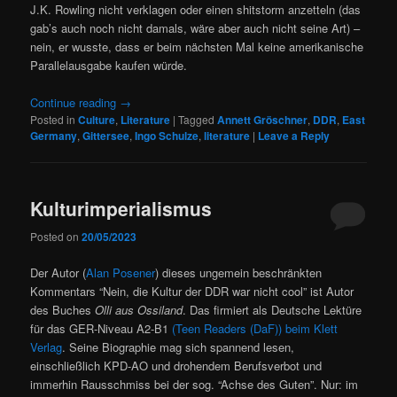
J.K. Rowling nicht verklagen oder einen shitstorm anzetteln (das
gab’s auch noch nicht damals, wäre aber auch nicht seine Art) –
nein, er wusste, dass er beim nächsten Mal keine amerikanische
Parallelausgabe kaufen würde.
Continue reading
→
Posted in
Culture
,
Literature
|
Tagged
Annett Gröschner
,
DDR
,
East
Germany
,
Gittersee
,
Ingo Schulze
,
literature
|
Leave a Reply
Kulturimperialismus
Posted on
20/05/2023
Der Autor (
Alan Posener
) dieses ungemein beschränkten
Kommentars “Nein, die Kultur der DDR war nicht cool” ist Autor
des Buches
Olli aus Ossiland
. Das firmiert als Deutsche Lektüre
für das GER-Niveau A2-B1
(Teen Readers (DaF)) beim Klett
Verlag
. Seine Biographie mag sich spannend lesen,
einschließlich KPD-AO und drohendem Berufsverbot und
immerhin Rausschmiss bei der sog. “Achse des Guten”. Nur: im