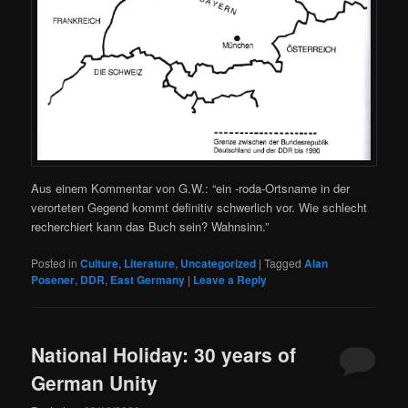
Aus einem Kommentar von G.W.: “ein -roda-Ortsname in der
verorteten Gegend kommt definitiv schwerlich vor. Wie schlecht
recherchiert kann das Buch sein? Wahnsinn.”
Posted in
Culture
,
Literature
,
Uncategorized
|
Tagged
Alan
Posener
,
DDR
,
East Germany
|
Leave a Reply
National Holiday: 30 years of
German Unity