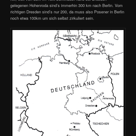
gelegenen Hohenroda sind’s immerhin 300 km nach Berlin. Vom
richtigen Dresden sind’s nur 200, da muss also Posener in Berlin
noch etwa 100km um sich selbst zirkuliert sein.