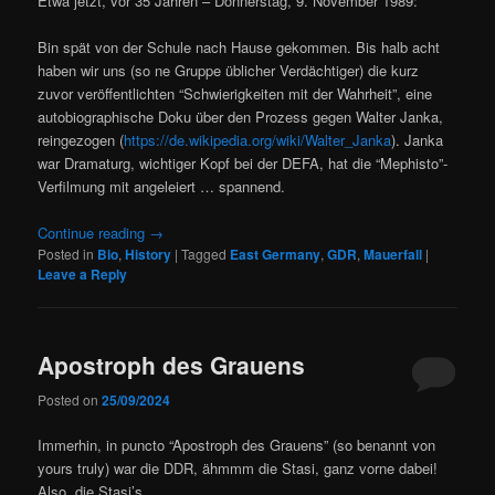
Etwa jetzt, vor 35 Jahren – Donnerstag, 9. November 1989:
Bin spät von der Schule nach Hause gekommen. Bis halb acht
haben wir uns (so ne Gruppe üblicher Verdächtiger) die kurz
zuvor veröffentlichten “Schwierigkeiten mit der Wahrheit”, eine
autobiographische Doku über den Prozess gegen Walter Janka,
reingezogen (
https://de.wikipedia.org/wiki/Walter_Janka
). Janka
war Dramaturg, wichtiger Kopf bei der DEFA, hat die “Mephisto”-
Verfilmung mit angeleiert … spannend.
Continue reading
→
Posted in
Bio
,
History
|
Tagged
East Germany
,
GDR
,
Mauerfall
|
Leave a Reply
Apostroph des Grauens
Posted on
25/09/2024
Immerhin, in puncto “Apostroph des Grauens” (so benannt von
yours truly) war die DDR, ähmmm die Stasi, ganz vorne dabei!
Also, die Stasi’s …