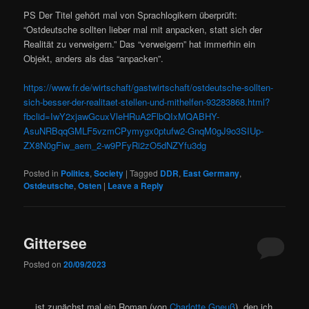
PS Der Titel gehört mal von Sprachlogikern überprüft:
“Ostdeutsche sollten lieber mal mit anpacken, statt sich der
Realität zu verweigern.” Das “verweigern” hat immerhin ein
Objekt, anders als das “anpacken”.
https://www.fr.de/wirtschaft/gastwirtschaft/ostdeutsche-sollten-
sich-besser-der-realitaet-stellen-und-mithelfen-93283868.html?
fbclid=IwY2xjawGcuxVleHRuA2FlbQIxMQABHY-
AsuNRBqqGMLF5vzmCPymygx0ptufw2-GnqM0gJ9o3SIUp-
ZX8N0gFiw_aem_2-w9PFyRi2zO5dNZYfu3dg
Posted in
Politics
,
Society
|
Tagged
DDR
,
East Germany
,
Ostdeutsche
,
Osten
|
Leave a Reply
Gittersee
Posted on
20/09/2023
… ist zunächst mal ein Roman (von
Charlotte Gneuß
), den ich