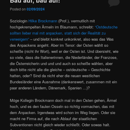
Posted on
02/09/2024
Soziologin
Hilke Brockmann
(Prof.), vermutlich mit
hochgekrempelten Ärmeln im Blaumann, schreibt:
“Ostdeutsche
sollten lieber mal mit anpacken, statt sich der Realität zu
verweigern”
– und bleibt konkret unkonkret, also was das Was
des Anpackens angeht. Aber im Tenor: der Osten wählt so
scheiße (nicht ihr Wort), weil er der Osten ist. Und übersieht, wie
so viele, dass die Italienerinnen, die Niederländer, der Franzose,
die Österreicherin und und und auch so scheiße wählen, aber
doch bitte nicht alle die gleiche – ostdeutsche – Geschichte
hatten, oder? Sind da nicht eher die neuen westlichen
Bundesländer eine Ausnahme (dankenswert, zusammen mit ein
paar anderen Ländern, Dänemark, Spanien …)?
Möge Kollegin Brockmann doch mal in den Osten gehen, Ärmel
hoch, und es den faulen Osseln so richtig vormachen, das mit
dem Anpacken. Irgendwas wird schon im Weg liegen. Oder sie
macht ne Firma auf, die nach Ablauf der staatlichen
Subventionen nicht gleich wieder schließt. Oder sowas halt.