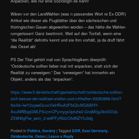
Anpacken, wie nur eine Soziologin es kann!
Wären vor den LandWahlen (was n passendes Wort re Ex-DDR!)
Artikel wie dieser als Flugblätter über den sächsischen und
thüringischen Gauen abgeworfen worden – das hätte die Wahlen
rumgerissen! Ganz bestimmt. Weil auf den Tonfall, wenn eine
“die Realität” definitiv kennt und sie ihm vorhält, ja da druff fährt
das Ossel ab!
PS Der Titel gehört mal von Sprachlogikern überprüft:
“Ostdeutsche sollten lieber mal mit anpacken, statt sich der
Realität zu verweigern.” Das “verweigern” hat immerhin ein
Objekt, anders als das “anpacken”.
https://www.fr.de/wirtschaft/gastwirtschaft/ostdeutsche-sollten-
sich-besser-der-realitaet-stellen-und-mithelfen-93283868.html?
fbclid=IwY2xjawGcuxVleHRuA2FlbQIxMQABHY-
AsuNRBqqGMLF5vzmCPymygx0ptufw2-GnqM0gJ9o3SIUp-
ZX8N0gFiw_aem_2-w9PFyRi2zO5dNZYfu3dg
Posted in
Politics
,
Society
|
Tagged
DDR
,
East Germany
,
Ostdeutsche
,
Osten
|
Leave a Reply