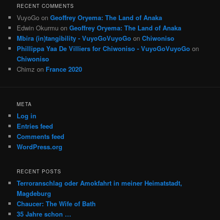
RECENT COMMENTS
VuyoGo
on
Geoffrey Oryema: The Land of Anaka
Edwin Okurmu
on
Geoffrey Oryema: The Land of Anaka
Mbira (in)tangibility - VuyoGoVuyoGo
on
Chiwoniso
Phillippa Yaa De Villiers for Chiwoniso - VuyoGoVuyoGo
on
Chiwoniso
Chimz
on
France 2020
META
Log in
Entries feed
Comments feed
WordPress.org
RECENT POSTS
Terroranschlag oder Amokfahrt in meiner Heimatstadt,
Magdeburg
Chaucer: The Wife of Bath
35 Jahre schon …