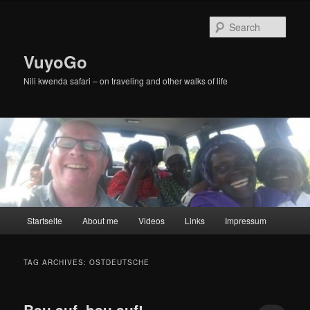
Skip
Skip
to
to
Sear
primary
secondary
content
content
VuyoGo
Nili kwenda safari – on traveling and other walks of life
Main
Startseite
About me
Videos
Links
Impressum
menu
TAG ARCHIVES:
OSTDEUTSCHE
Bau auf, bau auf!