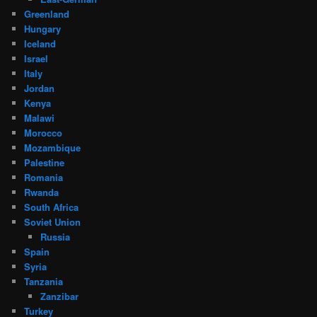
Greenland
Hungary
Iceland
Israel
Italy
Jordan
Kenya
Malawi
Morocco
Mozambique
Palestine
Romania
Rwanda
South Africa
Soviet Union
Russia
Spain
Syria
Tanzania
Zanzibar
Turkey