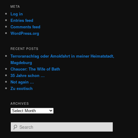
META
Log in
Entries feed
Comments feed
WordPress.org
RECENT POSTS
Terroranschlag oder Amokfahrt in meiner Heimatstadt,
Magdeburg
Chaucer: The Wife of Bath
35 Jahre schon …
Not again …
Zu exotisch
ARCHIVES
Archives
S
e
a