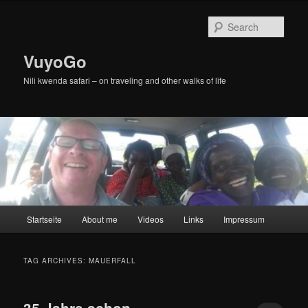
Skip
Skip
to
to
Sear
primary
secondary
content
content
VuyoGo
Nili kwenda safari – on traveling and other walks of life
Main
Startseite
About me
Videos
Links
Impressum
menu
TAG ARCHIVES:
MAUERFALL
35 Jahre schon …