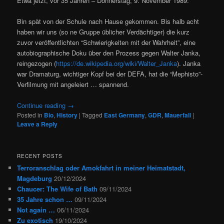
Etwa jetzt, vor 35 Jahren – Donnerstag, 9. November 1989:
Bin spät von der Schule nach Hause gekommen. Bis halb acht
haben wir uns (so ne Gruppe üblicher Verdächtiger) die kurz
zuvor veröffentlichten “Schwierigkeiten mit der Wahrheit”, eine
autobiographische Doku über den Prozess gegen Walter Janka,
reingezogen (
https://de.wikipedia.org/wiki/Walter_Janka
). Janka
war Dramaturg, wichtiger Kopf bei der DEFA, hat die “Mephisto”-
Verfilmung mit angeleiert … spannend.
Continue reading
→
Posted in
Bio
,
History
|
Tagged
East Germany
,
GDR
,
Mauerfall
|
Leave a Reply
RECENT POSTS
Terroranschlag oder Amokfahrt in meiner Heimatstadt,
Magdeburg
20/12/2024
Chaucer: The Wife of Bath
09/11/2024
35 Jahre schon …
09/11/2024
Not again …
06/11/2024
Zu exotisch
19/10/2024