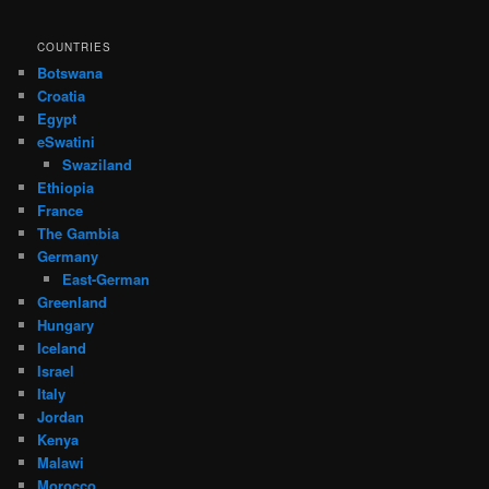
COUNTRIES
Botswana
Croatia
Egypt
eSwatini
Swaziland
Ethiopia
France
The Gambia
Germany
East-German
Greenland
Hungary
Iceland
Israel
Italy
Jordan
Kenya
Malawi
Morocco