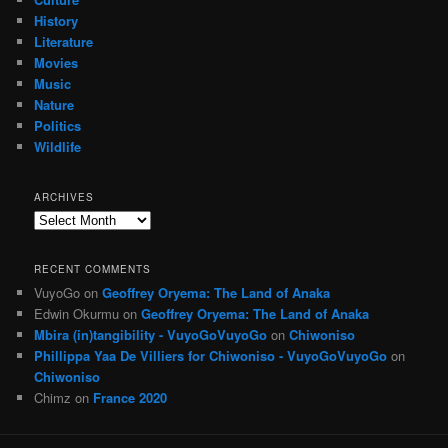
History
Literature
Movies
Music
Nature
Politics
Wildlife
ARCHIVES
Archives
RECENT COMMENTS
VuyoGo
on
Geoffrey Oryema: The Land of Anaka
Edwin Okurmu
on
Geoffrey Oryema: The Land of Anaka
Mbira (in)tangibility - VuyoGoVuyoGo
on
Chiwoniso
Phillippa Yaa De Villiers for Chiwoniso - VuyoGoVuyoGo
on
Chiwoniso
Chimz
on
France 2020