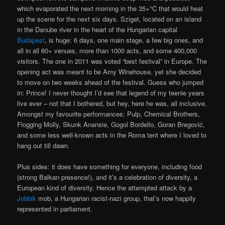
which evaporated the next morning in the 35+°C that would heat
up the scene for the next six days. Sziget, located on an island
in the Danube river in the heart of the Hungarian capital
Budapest
, is huge: 6 days, one main stage, a few big ones, and
all in all 60+ venues, more than 1000 acts, and some 400,000
visitors. The one in 2011 was voted “best festival” in Europe. The
opening act was meant to be Amy Winehouse, yet she decided
to move on two weeks ahead of the festival. Guess who jumped
in: Prince! I never thought I’d see that legend of my teenie years
live ever – not that I bothered, but hey, here he was, all inclusive.
Amongst my favourite performances: Pulp, Chemical Brothers,
Flogging Molly, Skunk Anansie, Gogol Bordello, Goran Bregović,
and some less well-known acts in the Roma tent where I loved to
hang out till dawn.
Plus sides: it does have something for everyone, including food
(strong Balkan presence!), and it’s a celebration of diversity, a
European kind of diversity. Hence the attempted attack by a
Jobbik
mob, a Hungarian racist-nazi group, that’s now happily
represented in parliament.