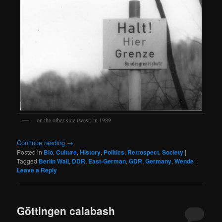
on the other side (west) in 1989
Continue reading
→
Posted in
Bio
,
Culture
,
History
,
Politics
,
Retrospect
,
Society
|
Tagged
Berlin Wall
,
DDR
,
East-German
,
GDR
,
Germany
,
Wende
|
Leave a Reply
Göttingen calabash