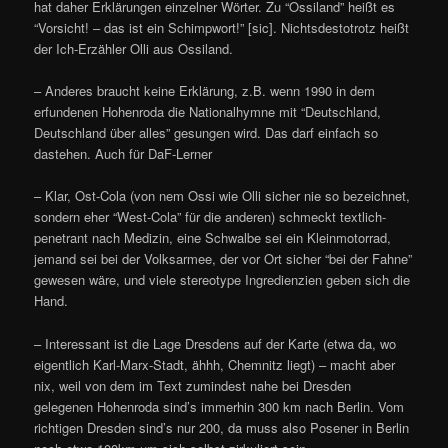
hat daher Erklärungen einzelner Wörter. Zu “Ossiland” heißt es
“Vorsicht! – das ist ein Schimpwort!” [sic]. Nichtsdestotrotz heißt
der Ich-Erzähler Olli aus Ossiland.
– Anderes braucht keine Erklärung, z.B. wenn 1990 in dem
erfundenen Hohenroda die Nationalhymne mit “Deutschland,
Deutschland über alles” gesungen wird. Das darf einfach so
dastehen. Auch für DaF-Lerner
– Klar, Ost-Cola (von nem Ossi wie Olli sicher nie so bezeichnet,
sondern eher “West-Cola” für die anderen) schmeckt textlich-
penetrant nach Medizin, eine Schwalbe sei ein Kleinmotorrad,
jemand sei bei der Volksarmee, der vor Ort sicher “bei der Fahne”
gewesen wäre, und viele stereotype Ingredienzien geben sich die
Hand.
– Interessant ist die Lage Dresdens auf der Karte (etwa da, wo
eigentlich Karl-Marx-Stadt, ähhh, Chemnitz liegt) – macht aber
nix, weil von dem im Text zumindest nahe bei Dresden
gelegenen Hohenroda sind’s immerhin 300 km nach Berlin. Vom
richtigen Dresden sind’s nur 200, da muss also Posener in Berlin