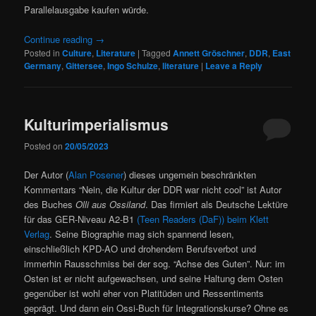
Parallelausgabe kaufen würde.
Continue reading
→
Posted in
Culture
,
Literature
|
Tagged
Annett Gröschner
,
DDR
,
East
Germany
,
Gittersee
,
Ingo Schulze
,
literature
|
Leave a Reply
Kulturimperialismus
Posted on
20/05/2023
Der Autor (
Alan Posener
) dieses ungemein beschränkten
Kommentars “Nein, die Kultur der DDR war nicht cool” ist Autor
des Buches
Olli aus Ossiland
. Das firmiert als Deutsche Lektüre
für das GER-Niveau A2-B1
(Teen Readers (DaF)) beim Klett
Verlag
. Seine Biographie mag sich spannend lesen,
einschließlich KPD-AO und drohendem Berufsverbot und
immerhin Rausschmiss bei der sog. “Achse des Guten”. Nur: im
Osten ist er nicht aufgewachsen, und seine Haltung dem Osten
gegenüber ist wohl eher von Platitüden und Ressentiments
geprägt. Und dann ein Ossi-Buch für Integrationskurse? Ohne es