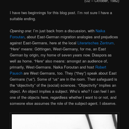
(U2 –
October
, 1982)
I have two beginnings for this blog post. I’m not sure I have a
suitable ending.
Opening one
: I’m just back from a discussion, with
Naika
Foroutan
, about East-German migration analogies and prejudices
against East-Germans, here at the local
Literarisches Zentrum
.
“Here” means: Göttingen, West-Germany, for me, an East
German by origin, my home of seven years now. Diaspora as
well as home. “Here” also means: amongst an audience of,
primarily, West-Germans. Naika Foroutan and host
Robert
Pausch
are West Germans, too. They (“they”) speak about East
Germans (“us”). Some of “us” are in the room. Their safeguard is
the “objectivity” of the (social) sciences. “Objectivity” implies an
object. An object implies a subject. Who’s who? I can feel I am
one of the objects here, regardless whether I want to or not, and
someone else assumes the role of the subject-agent. I observe.