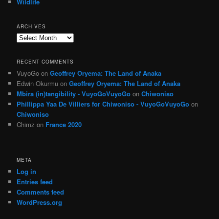
Wildlife
ARCHIVES
Archives
RECENT COMMENTS
VuyoGo
on
Geoffrey Oryema: The Land of Anaka
Edwin Okurmu
on
Geoffrey Oryema: The Land of Anaka
Mbira (in)tangibility - VuyoGoVuyoGo
on
Chiwoniso
Phillippa Yaa De Villiers for Chiwoniso - VuyoGoVuyoGo
on
Chiwoniso
Chimz
on
France 2020
META
Log in
Entries feed
Comments feed
WordPress.org