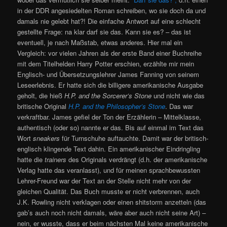
in der DDR angesiedelten Roman schreiben, wo sie doch da und
damals nie gelebt hat?! Die einfache Antwort auf eine schlecht
gestellte Frage: na klar darf sie das. Kann sie es? – das ist
eventuell, je nach Maßstab, etwas anderes. Hier mal ein
Vergleich: vor vielen Jahren als der erste Band einer Buchreihe
mit dem Titelhelden Harry Potter erschien, erzählte mir mein
Englisch- und Übersetzungslehrer James Fanning von seinem
Leseerlebnis. Er hatte sich die billigere amerikanische Ausgabe
geholt, die hieß
H.P. and the Sorcerer’s Stone
und nicht wie das
britische Original
H.P. and the Philosopher’s Stone
. Das war
verkraftbar. James gefiel der Ton der Erzählerin – Mittelklasse,
authentisch (oder so) nannte er das. Bis auf einmal im Text das
Wort
sneakers
für Turnschuhe auftauchte. Damit war der britisch-
englisch klingende Text dahin. Ein amerikanischer Eindringling
hatte die
trainers
des Originals verdrängt (d.h. der amerikanische
Verlag hatte das veranlasst), und für meinen sprachbewussten
Lehrer-Freund war der Text an der Stelle nicht mehr von der
gleichen Qualität. Das Buch musste er nicht verbrennen, auch
J.K. Rowling nicht verklagen oder einen shitstorm anzetteln (das
gab’s auch noch nicht damals, wäre aber auch nicht seine Art) –
nein, er wusste, dass er beim nächsten Mal keine amerikanische