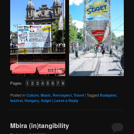
Pages:
1
2
3
4
5
6
7
8
Posted in
Culture
,
Music
,
Retrospect
,
Travel
|
Tagged
Budapest
,
festival
,
Hungary
,
Sziget
|
Leave a Reply
Mbira (in)tangibility