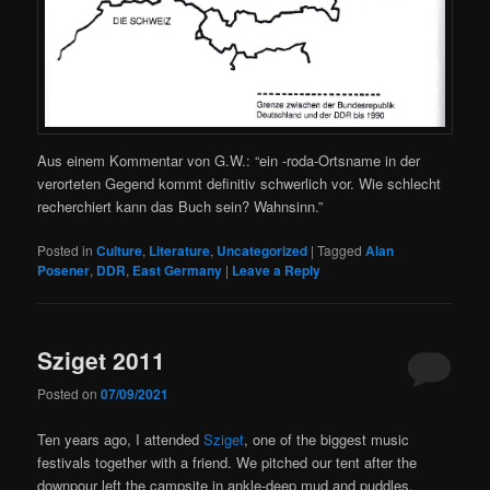
Aus einem Kommentar von G.W.: “ein -roda-Ortsname in der
verorteten Gegend kommt definitiv schwerlich vor. Wie schlecht
recherchiert kann das Buch sein? Wahnsinn.”
Posted in
Culture
,
Literature
,
Uncategorized
|
Tagged
Alan
Posener
,
DDR
,
East Germany
|
Leave a Reply
Sziget 2011
Posted on
07/09/2021
Ten years ago, I attended
Sziget
, one of the biggest music
festivals together with a friend. We pitched our tent after the
downpour left the campsite in ankle-deep mud and puddles,