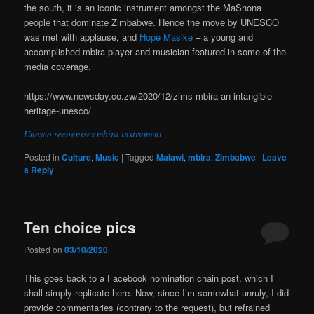
the south, it is an iconic instrument amongst the MaShona
people that dominate Zimbabwe. Hence the move by UNESCO
was met with applause, and
Hope Masike
– a young and
accomplished mbira player and musician featured in some of the
media coverage.
https://www.newsday.co.zw/2020/12/zims-mbira-an-intangible-
heritage-unesco/
Unesco recognises mbira instrument
Posted in
Culture
,
Music
|
Tagged
Malawi
,
mbira
,
Zimbabwe
|
Leave
a Reply
Ten choice pics
Posted on
03/10/2020
This goes back to a Facebook nomination chain post, which I
shall simply replicate here. Now, since I’m somewhat unruly, I did
provide commentaries (contrary to the request), but refrained