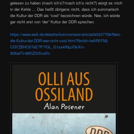
gelesen zu haben (mach ich’s?/mach ich’s nicht?) würgt es mich
in der Kehle … Das heißt übrigens nicht, dass ich summarisch
die Kultur der DDR als “cool” bezeichnen würde. Nee, ich würde
gar nicht erst von “der” Kultur der DDR sprechen.
https://www.welt.de/debatte/kommentare/article245337758/Nein-
die-Kultur-der-DDR-war-nicht-cool.html?fbclid=IwAR0YMj-
CGYZBHO5TeE7P7fGL_G1sa4INpJGkXm-
8l3bafTv48fhZSiSvaXc