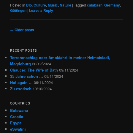
Posted in
Bio
,
Culture
,
Music
,
Nature
|
Tagged
calabash
,
Germany
,
Göttingen
|
Leave a Reply
Post
←
Older posts
navigation
RECENT POSTS
Terroranschlag oder Amokfahrt in meiner Heimatstadt,
Magdeburg
20/12/2024
Chaucer: The Wife of Bath
09/11/2024
35 Jahre schon …
09/11/2024
Not again …
06/11/2024
Zu exotisch
19/10/2024
COUNTRIES
Botswana
Croatia
Egypt
eSwatini