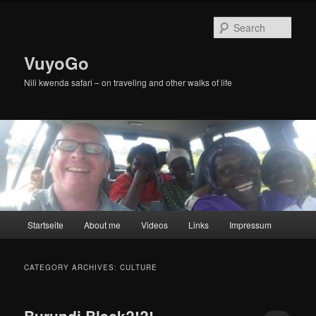
Skip
Skip
to
to
Sear
primary
secondary
content
content
VuyoGo
Nili kwenda safari – on traveling and other walks of life
Main
Startseite
About me
Videos
Links
Impressum
menu
CATEGORY ARCHIVES:
CULTURE
Burundi Black?!?!