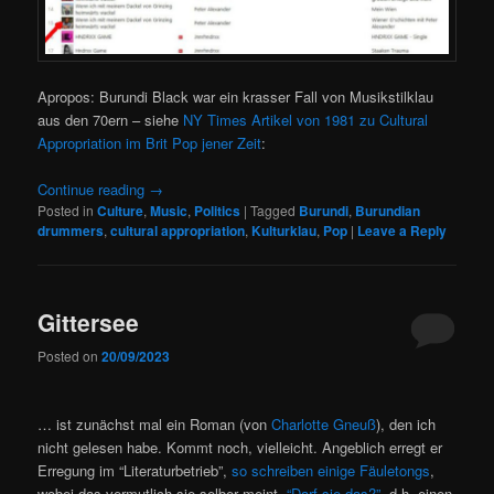
Apropos: Burundi Black war ein krasser Fall von Musikstilklau
aus den 70ern – siehe
NY Times Artikel von 1981 zu Cultural
Appropriation im Brit Pop jener Zeit
:
Continue reading
→
Posted in
Culture
,
Music
,
Politics
|
Tagged
Burundi
,
Burundian
drummers
,
cultural appropriation
,
Kulturklau
,
Pop
|
Leave a Reply
Gittersee
Posted on
20/09/2023
… ist zunächst mal ein Roman (von
Charlotte Gneuß
), den ich
nicht gelesen habe. Kommt noch, vielleicht. Angeblich erregt er
Erregung im “Literaturbetrieb”,
so schreiben einige Fäuletongs
,
wobei das vermutlich sie selber meint.
“Darf sie das?”,
d.h. einen