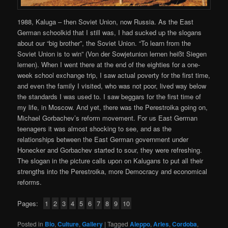
1988, Kaluga – then Soviet Union, now Russia. As the East
German schoolkid that I still was, I had sucked up the slogans
about our “big brother”, the Soviet Union. “To learn from the
Soviet Union is to win” (Von der Sowjetunion lernen heißt Siegen
lernen). When I went there at the end of the eighties for a one-
week school exchange trip, I saw actual poverty for the first time,
and even the family I visited, who was not poor, lived way below
the standards I was used to. I saw beggars for the first time of
my life, in Moscow. And yet, there was the Perestroika going on,
Michael Gorbachev’s reform movement. For us East German
teenagers it was almost shocking to see, and as the
relationships between the East German government under
Honecker and Gorbachev started to sour, they were refreshing.
The slogan in the picture calls upon on Kalugans to put all their
strengths into the Perestroika, more Democracy and economical
reforms.
Pages:
1
2
3
4
5
6
7
8
9
10
Posted in
Bio
,
Culture
,
Gallery
|
Tagged
Aleppo
,
Arles
,
Cordoba
,