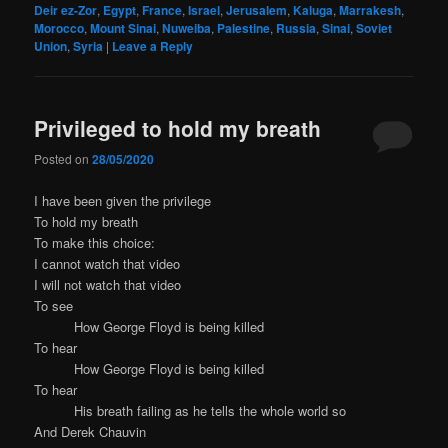
Deir ez-Zor
,
Egypt
,
France
,
Israel
,
Jerusalem
,
Kaluga
,
Marrakesh
,
Morocco
,
Mount Sinai
,
Nuweiba
,
Palestine
,
Russia
,
Sinai
,
Soviet
Union
,
Syria
|
Leave a Reply
Privileged to hold my breath
Posted on
28/05/2020
I have been given the privilege
To hold my breath
To make this choice:
I cannot watch that video
I will not watch that video
To see
How George Floyd is being killed
To hear
How George Floyd is being killed
To hear
His breath failing as he tells the whole world so
And Derek Chauvin