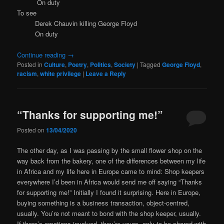
On duty
To see
Derek Chauvin killing George Floyd
On duty
Continue reading
→
Posted in
Culture
,
Poetry
,
Politics
,
Society
|
Tagged
George Floyd
,
racism
,
white privilege
|
Leave a Reply
“Thanks for supporting me!”
Posted on
13/04/2020
The other day, as I was passing by the small flower shop on the
way back from the bakery, one of the differences between my life
in Africa and my life here in Europe came to mind: Shop keepers
everywhere I’d been in Africa would send me off saying “Thanks
for supporting me!” Initially I found it surprising. Here in Europe,
buying something is a business transaction, object-centred,
usually. You’re not meant to bond with the shop keeper, usually.
If there’s emotions involved, they’re yours, only to be shared with