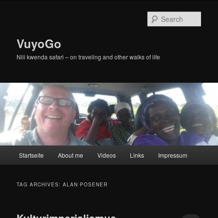
Skip
Skip
to
to
Sear
primary
secondary
content
content
VuyoGo
Nili kwenda safari – on traveling and other walks of life
Main
Startseite
About me
Videos
Links
Impressum
menu
TAG ARCHIVES:
ALAN POSENER
Kulturimperialismus