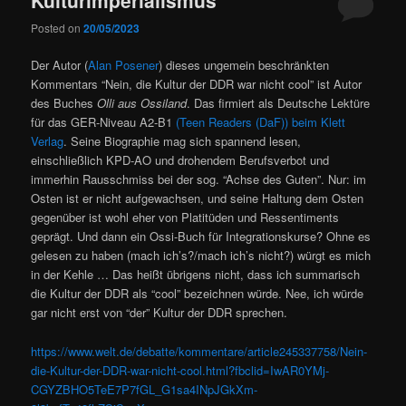
Posted on
20/05/2023
Der Autor (
Alan Posener
) dieses ungemein beschränkten
Kommentars “Nein, die Kultur der DDR war nicht cool” ist Autor
des Buches
Olli aus Ossiland
. Das firmiert als Deutsche Lektüre
für das GER-Niveau A2-B1
(Teen Readers (DaF)) beim Klett
Verlag
. Seine Biographie mag sich spannend lesen,
einschließlich KPD-AO und drohendem Berufsverbot und
immerhin Rausschmiss bei der sog. “Achse des Guten”. Nur: im
Osten ist er nicht aufgewachsen, und seine Haltung dem Osten
gegenüber ist wohl eher von Platitüden und Ressentiments
geprägt. Und dann ein Ossi-Buch für Integrationskurse? Ohne es
gelesen zu haben (mach ich’s?/mach ich’s nicht?) würgt es mich
in der Kehle … Das heißt übrigens nicht, dass ich summarisch
die Kultur der DDR als “cool” bezeichnen würde. Nee, ich würde
gar nicht erst von “der” Kultur der DDR sprechen.
https://www.welt.de/debatte/kommentare/article245337758/Nein-
die-Kultur-der-DDR-war-nicht-cool.html?fbclid=IwAR0YMj-
CGYZBHO5TeE7P7fGL_G1sa4INpJGkXm-