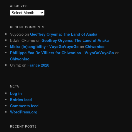
ARCHIVES
Archives
RECENT COMMENTS
VuyoGo
on
Geoffrey Oryema: The Land of Anaka
Edwin Okurmu
on
Geoffrey Oryema: The Land of Anaka
Mbira (in)tangibility - VuyoGoVuyoGo
on
Chiwoniso
Phillippa Yaa De Villiers for Chiwoniso - VuyoGoVuyoGo
on
Chiwoniso
Chimz
on
France 2020
META
Log in
Entries feed
Comments feed
WordPress.org
RECENT POSTS