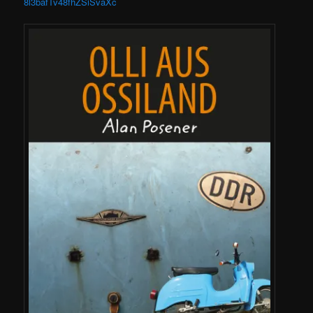
8l3bafTv48fhZSiSvaXc