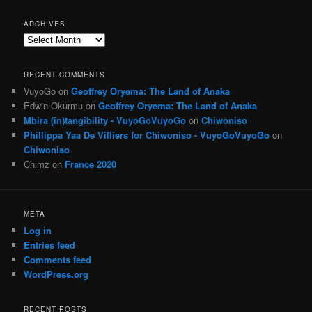
ARCHIVES
Archives
RECENT COMMENTS
VuyoGo
on
Geoffrey Oryema: The Land of Anaka
Edwin Okurmu
on
Geoffrey Oryema: The Land of Anaka
Mbira (in)tangibility - VuyoGoVuyoGo
on
Chiwoniso
Phillippa Yaa De Villiers for Chiwoniso - VuyoGoVuyoGo
on
Chiwoniso
Chimz
on
France 2020
META
Log in
Entries feed
Comments feed
WordPress.org
RECENT POSTS