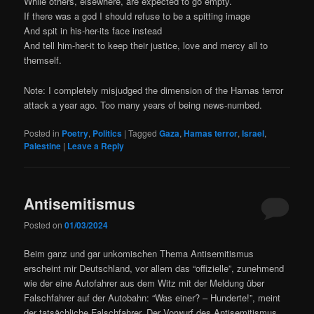
While others, elsewhere, are expected to go empty.
If there was a god I should refuse to be a spitting image
And spit in his-her-its face instead
And tell him-her-it to keep their justice, love and mercy all to
themself.
Note: I completely misjudged the dimension of the Hamas terror
attack a year ago. Too many years of being news-numbed.
Posted in
Poetry
,
Politics
|
Tagged
Gaza
,
Hamas terror
,
Israel
,
Palestine
|
Leave a Reply
Antisemitismus
Posted on
01/03/2024
Beim ganz und gar unkomischen Thema Antisemitismus
erscheint mir Deutschland, vor allem das “offizielle”, zunehmend
wie der eine Autofahrer aus dem Witz mit der Meldung über
Falschfahrer auf der Autobahn: “Was einer? – Hunderte!”, meint
der tatsächliche Falschfahrer. Der Vorwurf des Antisemitismus