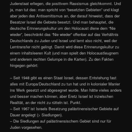
Judenstaat erliegen, die positivem Rassismus gleichkommt. Und
ja, man tut das: man spricht von “besetzten Gebieten” und klagt
aber jeden des Antisemitismus an, der darauf hinweist, dass der
Besatzer Israel die Gebiete besetzt. Und man behauptet, die
deutsche Erinnerungskultur um den Holocaust diene dem “Nie
wieder”, beschränkt das “Nie wieder” offenbar auf das Verhältnis
Deutschlands zu Juden und Israel und lernt also nicht, weil der
Lerntransfer nicht gelingt. Damit wird diese Erinnerungskultur zu
einem inhaltsleeren Kult (und man spielt den Holocaustleugnern
und anderem rechten Gelumpe in die Karten). Zu den Fakten
hingegen gehört:
– Seit 1948 gibt es einen Staat Israel, dessen Entstehung fast
alles mit Europa/Deutschland zu tun hat und in kolonialer Manier
ins Werk gesetzt und abgesegnet wurde. Man hätte vieles anders
und besser machen können, aber Eretz Israel ist inzwischen
Realität, an der nicht zu rütteln ist. Punkt.
– Seit 1967 ist Israels Besatzung palästinensischer Gebiete auf
Dauer angelegt (> Siedlungen).
– Die Siedlungen auf palästinensischem Gebiet sind nur für
Juden vorgesehen.