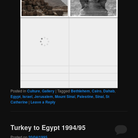
Posted in
Culture
,
Gallery
|
Tagged
Bethlehem
,
Cairo
,
Dahab
,
Egypt
,
Israel
,
Jerusalem
,
Mount Sinai
,
Palestine
,
Sinai
,
St
Catherine
|
Leave a Reply
Turkey to Egypt 1994/95
Posted on
20/04/1995