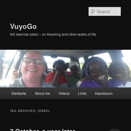
Skip
Skip
to
to
Sear
primary
secondary
content
content
VuyoGo
Nili kwenda safari – on traveling and other walks of life
Main
Startseite
About me
Videos
Links
Impressum
menu
TAG ARCHIVES:
ISRAEL
7 October, a year later