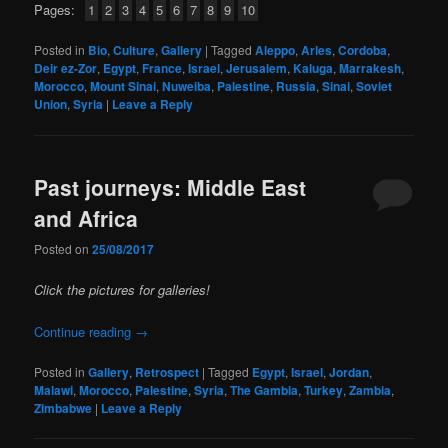
Pages:
1
2
3
4
5
6
7
8
9
10
Posted in
Bio
,
Culture
,
Gallery
|
Tagged
Aleppo
,
Arles
,
Cordoba
,
Deir ez-Zor
,
Egypt
,
France
,
Israel
,
Jerusalem
,
Kaluga
,
Marrakesh
,
Morocco
,
Mount Sinai
,
Nuweiba
,
Palestine
,
Russia
,
Sinai
,
Soviet
Union
,
Syria
|
Leave a Reply
Past journeys: Middle East
and Africa
Posted on
25/08/2017
Click the pictures for galleries!
Continue reading
→
Posted in
Gallery
,
Retrospect
|
Tagged
Egypt
,
Israel
,
Jordan
,
Malawi
,
Morocco
,
Palestine
,
Syria
,
The Gambia
,
Turkey
,
Zambia
,
Zimbabwe
|
Leave a Reply