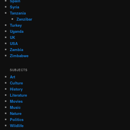
Spain
Syria
Tanzania
Zanzibar
Turkey
Uganda
UK
USA
Zambia
Zimbabwe
SUBJECTS
Art
Culture
History
Literature
Movies
Music
Nature
Politics
Wildlife