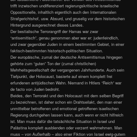
trifft inzwischen undifferenziert regierungskritische israelische
Oppositionelle, inhaltlich eigentlich auch den Internationalen
Strafgerichtshof, usw. Absurd, und gruselig vor dem historischen
Hintergrund ausgerechnet dieses Landes.
Der bestialische Terrorangriff der Hamas war zwar
“antisemitisch”, genau genommen aber war er: judenfeindlich,
und zwar gegenüber Juden in einem bestimmten Gebiet, in einer
faktisch-bestimmten historisch-politischen Situation.
Der europäische, zumal der deutsche Antisemitismus hingegen
gehörte zum “guten” Ton der (zumal christlichen)
Mehrheitsgesellschaft der vergangenen Jahrhunderte. Auch sein
Tiefpunkt, der Holocaust, basierte auf einem komplett frei
erfundenen antijüdischen Wahn. Niemand in Hitlers “Reich” war
de facto von Juden bedroht.
Beides, den Terrorakt und den Holocaust mit dem selben Begriff
zu bezeichnen, ist daher schon ein Drahtseilakt, den man einer
unmittelbar betroffenen und emotional getroffenen isaelischen
Regierung durchgehen lassen kann, auch wenn er nicht hilfreich
ist. Man muss dafür die tatsächliche Situation in Israel und
Palästina komplett ausblenden oder verzerrt wahrnehmen. Man
muss – von Außerhalb – also einer Fiktion von Israel ewig-gutem