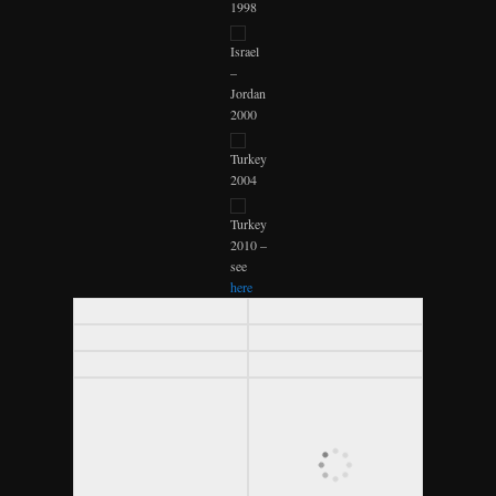
1998
Israel
–
Jordan
2000
Turkey
2004
Turkey
2010 –
see
here