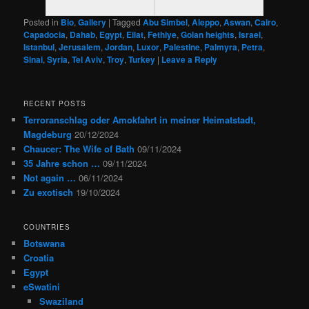
Posted in
Bio
,
Gallery
|
Tagged
Abu Simbel
,
Aleppo
,
Aswan
,
Cairo
,
Capadocia
,
Dahab
,
Egypt
,
Eilat
,
Fethiye
,
Golan heights
,
Israel
,
Istanbul
,
Jerusalem
,
Jordan
,
Luxor
,
Palestine
,
Palmyra
,
Petra
,
Sinai
,
Syria
,
Tel Aviv
,
Troy
,
Turkey
|
Leave a Reply
RECENT POSTS
Terroranschlag oder Amokfahrt in meiner Heimatstadt,
Magdeburg
20/12/2024
Chaucer: The Wife of Bath
09/11/2024
35 Jahre schon …
09/11/2024
Not again …
06/11/2024
Zu exotisch
19/10/2024
COUNTRIES
Botswana
Croatia
Egypt
eSwatini
Swaziland