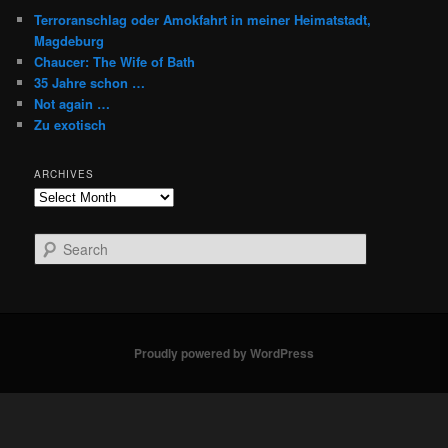
Terroranschlag oder Amokfahrt in meiner Heimatstadt,
Magdeburg
Chaucer: The Wife of Bath
35 Jahre schon …
Not again …
Zu exotisch
ARCHIVES
Archives
S
e
a
r
c
h
Proudly powered by WordPress