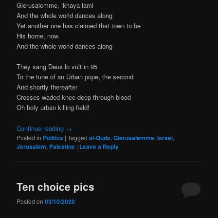
Gierusalemme, ikhaya lami
And the whole world dances along
Yet another one has claimed that town to be
His home, now
And the whole world dances along
They sang Deus lo vult in 95
To the tune of an Urban pope, the second
And shortly thereafter
Crosses waded knee-deep through blood
Oh holy urban killing field!
Continue reading
→
Posted in
Politics
|
Tagged
al-Quds
,
Gierusalemme
,
Israel
,
Jerusalem
,
Palestine
|
Leave a Reply
Ten choice pics
Posted on
03/10/2020