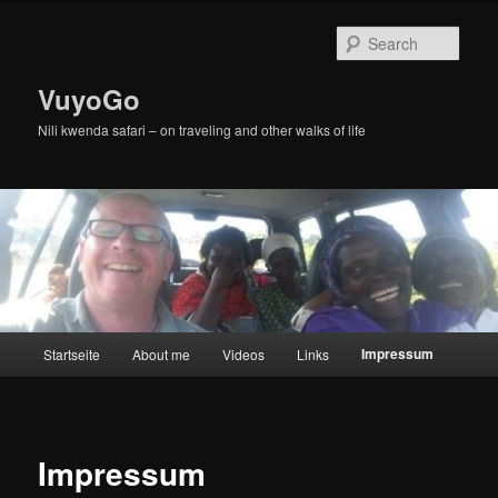
Skip
to
Sear
primary
content
VuyoGo
Nili kwenda safari – on traveling and other walks of life
Main
Impressum
Startseite
About me
Videos
Links
menu
Impressum