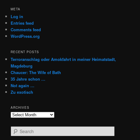
META
Log in
Entries feed
Comments feed
WordPress.org
RECENT POSTS
Terroranschlag oder Amokfahrt in meiner Heimatstadt,
Magdeburg
Chaucer: The Wife of Bath
35 Jahre schon …
Not again …
Zu exotisch
ARCHIVES
Archives
S
e