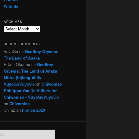
Wildlife
ARCHIVES
Archives
RECENT COMMENTS
VuyoGo
on
Geoffrey Oryema:
The Land of Anaka
Edwin Okurmu
on
Geoffrey
Oryema: The Land of Anaka
Mbira (in)tangibility -
VuyoGoVuyoGo
on
Chiwoniso
Phillippa Yaa De Villiers for
Chiwoniso - VuyoGoVuyoGo
on
Chiwoniso
Chimz
on
France 2020