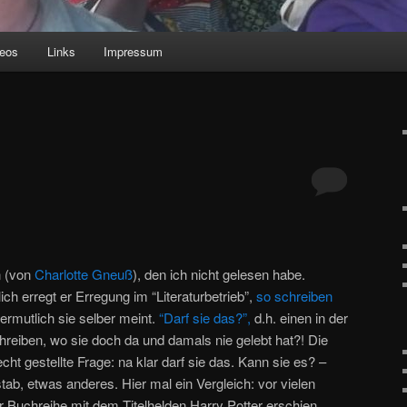
deos
Links
Impressum
n (von
Charlotte Gneuß
), den ich nicht gelesen habe.
ch erregt er Erregung im “Literaturbetrieb”,
so schreiben
ermutlich sie selber meint.
“Darf sie das?”,
d.h. einen in der
eiben, wo sie doch da und damals nie gelebt hat?! Die
cht gestellte Frage: na klar darf sie das. Kann sie es? –
tab, etwas anderes. Hier mal ein Vergleich: vor vielen
r Buchreihe mit dem Titelhelden Harry Potter erschien,