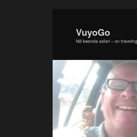
Skip
Skip
to
to
primary
secondary
VuyoGo
content
content
Nili kwenda safari – on traveling