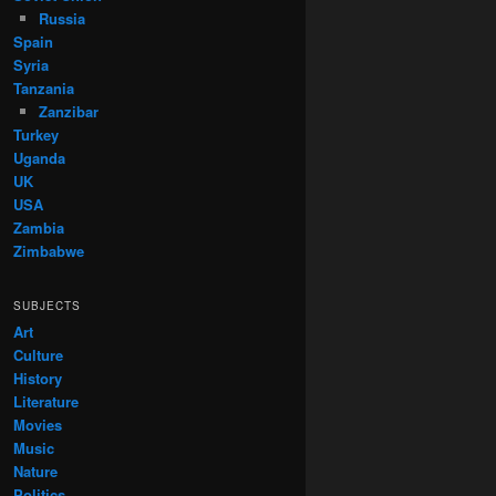
Russia
Spain
Syria
Tanzania
Zanzibar
Turkey
Uganda
UK
USA
Zambia
Zimbabwe
SUBJECTS
Art
Culture
History
Literature
Movies
Music
Nature
Politics