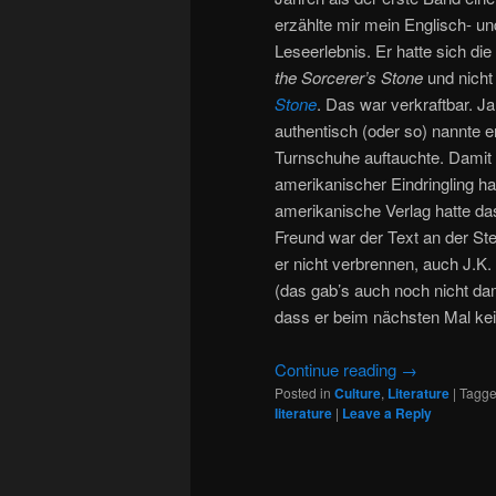
erzählte mir mein Englisch- 
Leseerlebnis. Er hatte sich di
the Sorcerer’s Stone
und nicht 
Stone
. Das war verkraftbar. Ja
authentisch (oder so) nannte e
Turnschuhe auftauchte. Damit w
amerikanischer Eindringling ha
amerikanische Verlag hatte da
Freund war der Text an der Ste
er nicht verbrennen, auch J.K.
(das gab’s auch noch nicht dam
dass er beim nächsten Mal ke
Continue reading
→
Posted in
Culture
,
Literature
|
Tagg
literature
|
Leave a Reply