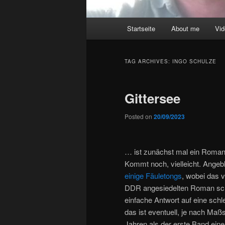
Main
Startseite
About me
Vi
menu
TAG ARCHIVES:
INGO SCHULZE
Gittersee
Posted on
20/09/2023
… ist zunächst mal ein Roma
Kommt noch, vielleicht. Angebli
einige Fäuletongs
, wobei das v
DDR angesiedelten Roman schr
einfache Antwort auf eine schle
das ist eventuell, je nach Maßs
Jahren als der erste Band eine