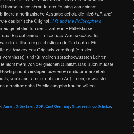
und Übersetzungslehrer James Fanning von seinem
e billigere amerikanische Ausgabe geholt, die hieß
H.P. and
wie das britische Original
H.P. and the Philosopher’s
mes gefiel der Ton der Erzählerin – Mittelklasse,
r das. Bis auf einmal im Text das Wort
sneakers
für
ar der britisch-englisch klingende Text dahin. Ein
tte die
trainers
des Originals verdrängt (d.h. der
s veranlasst), und für meinen sprachbewussten Lehrer-
lle nicht mehr von der gleichen Qualität. Das Buch musste
 Rowling nicht verklagen oder einen shitstorm anzetteln
als, wäre aber auch nicht seine Art) – nein, er wusste,
ine amerikanische Parallelausgabe kaufen würde.
ed
Annett Gröschner
,
DDR
,
East Germany
,
Gittersee
,
Ingo Schulze
,