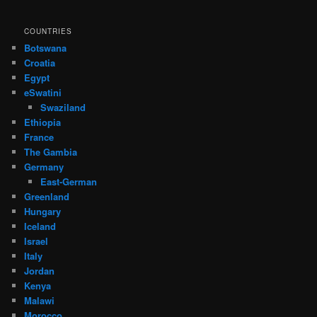
COUNTRIES
Botswana
Croatia
Egypt
eSwatini
Swaziland
Ethiopia
France
The Gambia
Germany
East-German
Greenland
Hungary
Iceland
Israel
Italy
Jordan
Kenya
Malawi
Morocco