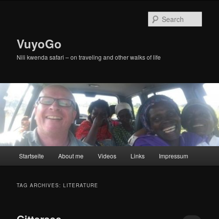
Skip
Skip
to
to
Sear
primary
secondary
content
content
VuyoGo
Nili kwenda safari – on traveling and other walks of life
Main
Startseite
About me
Videos
Links
Impressum
menu
TAG ARCHIVES:
LITERATURE
Gittersee