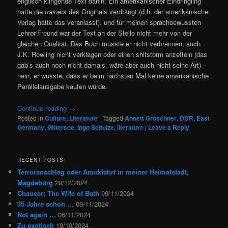
englisch klingende Text dahin. Ein amerikanischer Eindringling
hatte die
trainers
des Originals verdrängt (d.h. der amerikanische
Verlag hatte das veranlasst), und für meinen sprachbewussten
Lehrer-Freund war der Text an der Stelle nicht mehr von der
gleichen Qualität. Das Buch musste er nicht verbrennen, auch
J.K. Rowling nicht verklagen oder einen shitstorm anzetteln (das
gab’s auch noch nicht damals, wäre aber auch nicht seine Art) –
nein, er wusste, dass er beim nächsten Mal keine amerikanische
Parallelausgabe kaufen würde.
Continue reading
→
Posted in
Culture
,
Literature
|
Tagged
Annett Gröschner
,
DDR
,
East
Germany
,
Gittersee
,
Ingo Schulze
,
literature
|
Leave a Reply
RECENT POSTS
Terroranschlag oder Amokfahrt in meiner Heimatstadt,
Magdeburg
20/12/2024
Chaucer: The Wife of Bath
09/11/2024
35 Jahre schon …
09/11/2024
Not again …
06/11/2024
Zu exotisch
19/10/2024