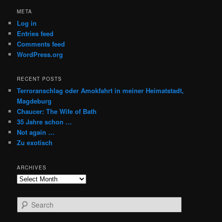
META
Log in
Entries feed
Comments feed
WordPress.org
RECENT POSTS
Terroranschlag oder Amokfahrt in meiner Heimatstadt,
Magdeburg
Chaucer: The Wife of Bath
35 Jahre schon …
Not again …
Zu exotisch
ARCHIVES
Archives
S
e
a