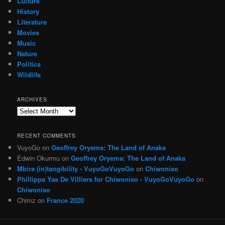
Culture
History
Literature
Movies
Music
Nature
Politics
Wildlife
ARCHIVES
Archives
RECENT COMMENTS
VuyoGo
on
Geoffrey Oryema: The Land of Anaka
Edwin Okurmu
on
Geoffrey Oryema: The Land of Anaka
Mbira (in)tangibility - VuyoGoVuyoGo
on
Chiwoniso
Phillippa Yaa De Villiers for Chiwoniso - VuyoGoVuyoGo
on
Chiwoniso
Chimz
on
France 2020