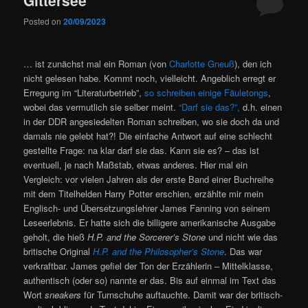
Posted on
20/09/2023
… ist zunächst mal ein Roman (von
Charlotte Gneuß
), den ich
nicht gelesen habe. Kommt noch, vielleicht. Angeblich erregt er
Erregung im “Literaturbetrieb”,
so schreiben einige Fäuletongs
,
wobei das vermutlich sie selber meint.
“Darf sie das?”,
d.h. einen
in der DDR angesiedelten Roman schreiben, wo sie doch da und
damals nie gelebt hat?! Die einfache Antwort auf eine schlecht
gestellte Frage: na klar darf sie das. Kann sie es? – das ist
eventuell, je nach Maßstab, etwas anderes. Hier mal ein
Vergleich: vor vielen Jahren als der erste Band einer Buchreihe
mit dem Titelhelden Harry Potter erschien, erzählte mir mein
Englisch- und Übersetzungslehrer James Fanning von seinem
Leseerlebnis. Er hatte sich die billigere amerikanische Ausgabe
geholt, die hieß
H.P. and the Sorcerer’s Stone
und nicht wie das
britische Original
H.P. and the Philosopher’s Stone
. Das war
verkraftbar. James gefiel der Ton der Erzählerin – Mittelklasse,
authentisch (oder so) nannte er das. Bis auf einmal im Text das
Wort
sneakers
für Turnschuhe auftauchte. Damit war der britisch-