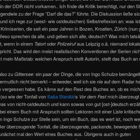
in der DDR nicht vorkamen.. Ich finde die Kritik berechtigt, nur den S
rgendwie zu der Frage “Darf die das?” führte. Die Diskussion ließe si
 und ich rege zur (west- wie ostdeutschen) Selbstreflexion an: was ist
n Krimiserien, die seit ein paar Jahren in Bozen, Kroatien, Zürich (nun 
ieso sprechen da alle, und geben sich alle, deutsch? Was mich tatsä
ert, wenn in einem
Tatort
oder
Polizeiruf
aus Leipzig o.ä. niemand lokal
richt. Das wird den meist realistischen Konventionen der Serien nich
t mein Maßstab: welchen Anspruch stellt Autorin, stellt das Buch an 
also zu
Gittersee
: ein paar der Dinge, die von Ingo Schulze bemängel
vermutlich nicht bemerkt – entweder, weil ich sie nie auf dem Radar ha
sie vergessen habe. Es käme auf den Rest des Buches an, ob es mich
(so wie der Tonfall von
Saša Stanišić
s
Vor dem Fest
mich überzeugt 
was von nicht-ostdeutsch und kann sowas von gut [ost-]deutsch erzäh
ei einem Buch mit Anspruch sollten Lektoren mit einer Liste kritisch
n Ingo Schulze zur Stelle sein, um ein Buch, das es wert ist, noch wer
er überzeugende Tonfall, die überzeugende, packende, bewegende 
nächst mal den Wert eines Buches aus. Übrigens auch in guten