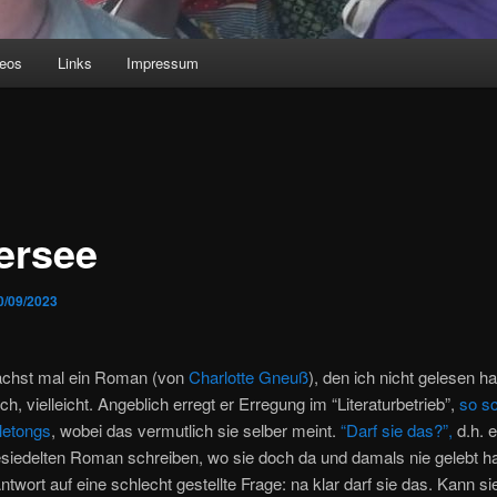
deos
Links
Impressum
tersee
0/09/2023
ächst mal ein Roman (von
Charlotte Gneuß
), den ich nicht gelesen h
, vielleicht. Angeblich erregt er Erregung im “Literaturbetrieb”,
so s
letongs
, wobei das vermutlich sie selber meint.
“Darf sie das?”,
d.h. e
iedelten Roman schreiben, wo sie doch da und damals nie gelebt ha
ntwort auf eine schlecht gestellte Frage: na klar darf sie das. Kann si