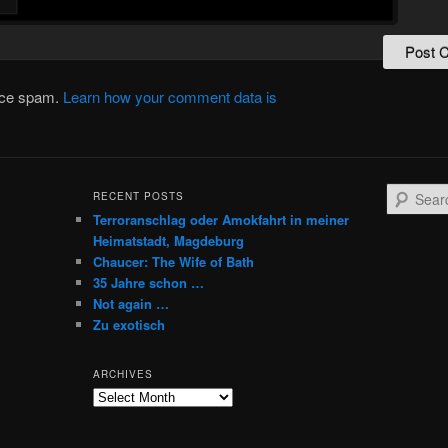
duce spam.
Learn how your comment data is
S
RECENT POSTS
e
Terroranschlag oder Amokfahrt in meiner
a
Heimatstadt, Magdeburg
r
Chaucer: The Wife of Bath
c
35 Jahre schon …
h
Not again …
Zu exotisch
ARCHIVES
Archives