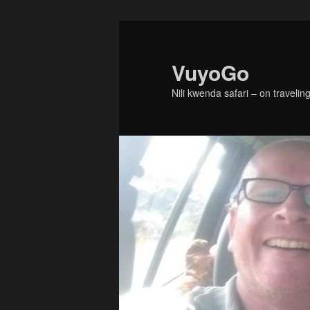
Skip
to
primary
VuyoGo
content
Nili kwenda safari – on traveling