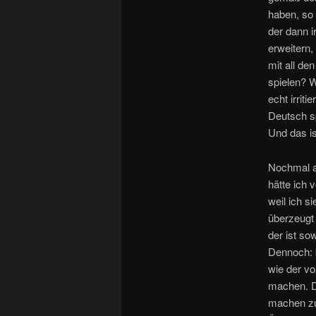
haben, so 
der dann i
erweitern,
mit all de
spielen? W
echt irriti
Deutsch sp
Und das is
Nochmal 
hätte ich 
weil ich 
überzeugt 
der ist so
Dennoch: b
wie der vo
machen. D
machen zu