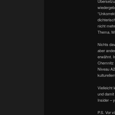
Übersetzun
wiedergebe
“Unkorrekt
dichterisc
nicht mehr
Thema. Mei
Nichts dav
aber ander
erwähnt. I
Chemnitz l
Niveau A2-
kulturelle
Vielleicht 
und damit 
Insider –
P.S. Vor v