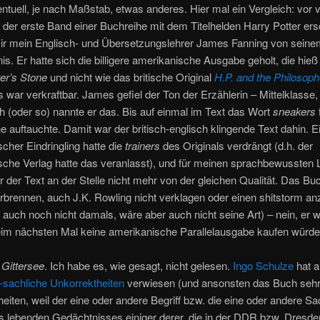
entuell, je nach Maßstab, etwas anderes. Hier mal ein Vergleich: vor v
 der erste Band einer Buchreihe mit dem Titelhelden Harry Potter ers
mir mein Englisch- und Übersetzungslehrer James Fanning von seine
is. Er hatte sich die billigere amerikanische Ausgabe geholt, die hie
er’s Stone
und nicht wie das britische Original
H.P. and the Philosoph
s war verkraftbar. James gefiel der Ton der Erzählerin – Mittelklasse,
h (oder so) nannte er das. Bis auf einmal im Text das Wort
sneakers
 auftauchte. Damit war der britisch-englisch klingende Text dahin. E
cher Eindringling hatte die
trainers
des Originals verdrängt (d.h. der
che Verlag hatte das veranlasst), und für meinen sprachbewussten 
 der Text an der Stelle nicht mehr von der gleichen Qualität. Das B
erbrennen, auch J.K. Rowling nicht verklagen oder einen shitstorm anz
 auch noch nicht damals, wäre aber auch nicht seine Art) – nein, er 
eim nächsten Mal keine amerikanische Parallelausgabe kaufen würde
u
Gittersee
. Ich habe es, wie gesagt, nicht gelesen.
Ingo Schulze
hat a
-sachliche Unkorrektheiten
verwiesen (und ansonsten das Buch sehr 
eiten, weil der eine oder andere Begriff bzw. die eine oder andere S
 lebenden Gedächtnisses einiger derer, die in der DDR bzw. Dresde