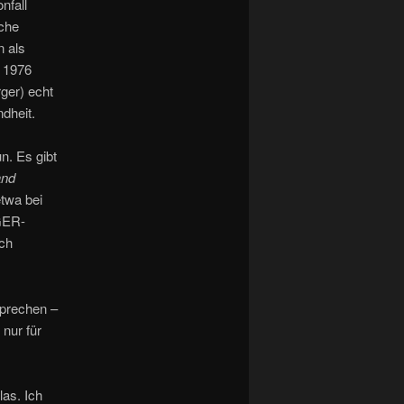
nfall
iche
n als
e 1976
rger) echt
dheit.
n. Es gibt
and
etwa bei
 GER-
ach
sprechen –
nur für
las. Ich