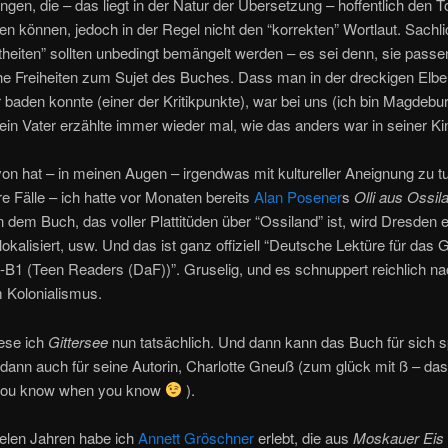
gen, die – das liegt in der Natur der Übersetzung – hoffentlich den To
n können, jedoch in der Regel nicht den “korrekten” Wortlaut. Sachl
heiten” sollten unbedingt bemängelt werden – es sei denn, sie passe
he Freiheiten zum Sujet des Buches. Dass man in der dreckigen Elb
 baden konnte (einer der Kritikpunkte), war bei uns (ich bin Magdebu
n Vater erzählte immer wieder mal, wie das anders war in seiner Kin
on hat – in meinen Augen – irgendwas mit kultureller Aneignung zu tu
e Fälle – ich hatte vor Monaten bereits
Alan Posener
s
Olli aus Ossil
n dem Buch, das voller Plattitüden über “Ossiland” ist, wird Dresden 
okalisiert, usw. Und das ist ganz offiziell “Deutsche Lektüre für das
B1 (Teen Readers (DaF))”. Gruselig, und es schnuppert reichlich n
m Kolonialismus.
lese ich
Gittersee
nun tatsächlich. Und dann kann das Buch für sich 
dann auch für seine Autorin, Charlotte Gneuß (zum glück mit ß – das 
 you know when you know
).
ielen Jahren habe ich
Annett Gröschner
erlebt, die aus
Moskauer Eis