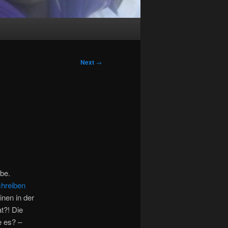
Next
→
abe.
chreiben
inen in der
t?! Die
e es? –