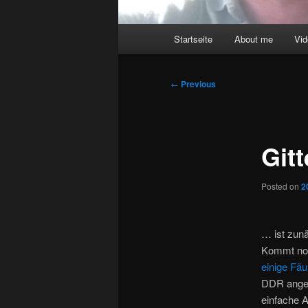
Main
Startseite
About me
Vi
menu
Post
←
Previous
navigation
Git
Posted on
2
… ist zun
Kommt noch
einige Fäu
DDR anges
einfache A