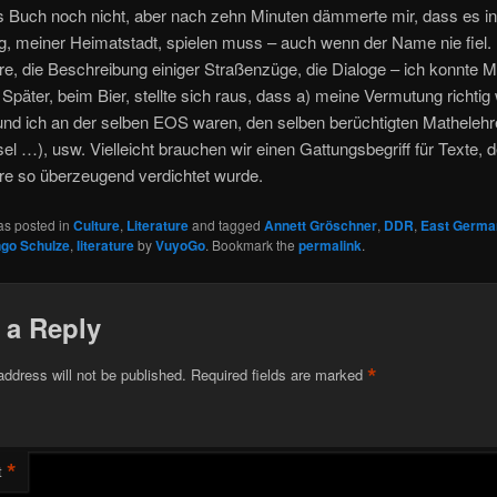
s Buch noch nicht, aber nach zehn Minuten dämmerte mir, dass es in
, meiner Heimatstadt, spielen muss – auch wenn der Name nie fiel.
e, die Beschreibung einiger Straßenzüge, die Dialoge – ich konnte 
. Später, beim Bier, stellte sich raus, dass a) meine Vermutung richtig
und ich an der selben EOS waren, den selben berüchtigten Mathelehr
el …), usw. Vielleicht brauchen wir einen Gattungsbegriff für Texte, 
e so überzeugend verdichtet wurde.
as posted in
Culture
,
Literature
and tagged
Annett Gröschner
,
DDR
,
East Germa
ngo Schulze
,
literature
by
VuyoGo
. Bookmark the
permalink
.
 a Reply
*
address will not be published.
Required fields are marked
*
t