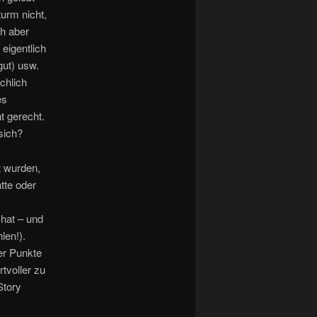
turm nicht,
ch aber
 eigentlich
gut) usw.
chlich
es
t gerecht.
sich?
t wurden,
tte oder
hat – und
len!).
er Punkte
tvoller zu
Story