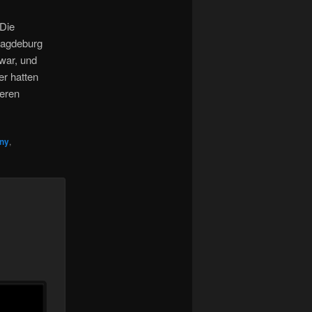
 Die
Magdeburg
 war, und
er hatten
deren
ny
,