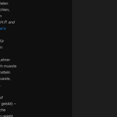
ielen
chien,
m
ß
H.P. and
er’s
für
in
Lehrer-
uch musste
etteln
wusste,
.
uf
gelobt) –
ache
n gelebt