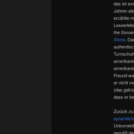
das ist ev
Jahren als
erzählte 
Leseerlebn
the Sorcer
Stone
. Da
authentisc
Turnschuhe
amerikanis
amerikanis
Freund war
er nicht v
(das gab’s
dass er b
Zurück z
sprachlich
Unkorrekth
gemäß des