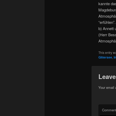
kannte da
Magdeburg
Atmosphär
“erfühlen”
b) Annett 
(Herr Bess
Atmosphär
This entry w
Gittersee
,
I
Leave
Your email 
Commen