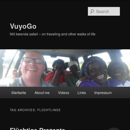
Skip
Skip
to
to
Sear
primary
secondary
content
content
VuyoGo
Nili kwenda safari – on traveling and other walks of life
Main
Startseite
About me
Videos
Links
Impressum
menu
TAG ARCHIVES:
FLÜCHTLINGE
Flüchtige Prozente