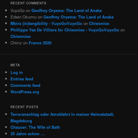
RECENT COMMENTS
VuyoGo
on
Geoffrey Oryema: The Land of Anaka
Edwin Okurmu
on
Geoffrey Oryema: The Land of Anaka
Mbira (in)tangibility - VuyoGoVuyoGo
on
Chiwoniso
Phillippa Yaa De Villiers for Chiwoniso - VuyoGoVuyoGo
on
Chiwoniso
Chimz
on
France 2020
META
Log in
Entries feed
Comments feed
WordPress.org
RECENT POSTS
Terroranschlag oder Amokfahrt in meiner Heimatstadt,
Magdeburg
Chaucer: The Wife of Bath
35 Jahre schon …