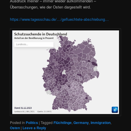
Ausdruck meiner – immer wieder aufkommenden –
Überraschungen, wie der Osten dargestellt wird.
https://www.tagesschau.de/…/gefluechtete-abschiebung…
Posted in
Politics
|
Tagged
Flüchtlinge
,
Germany
,
Immigration
,
Osten
|
Leave a Reply