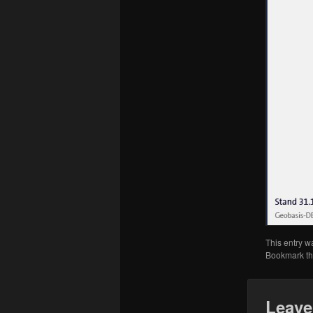
This entry w
Bookmark t
Leave