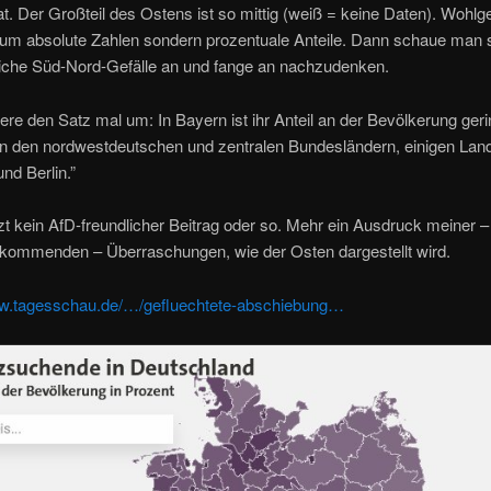
t. Der Großteil des Ostens ist so mittig (weiß = keine Daten). Wohlg
t um absolute Zahlen
sondern prozentuale Anteile. Dann schaue man 
tliche Süd-Nord-Gefälle an und fange an nachzudenken.
iere den Satz mal um: In Bayern ist ihr Anteil an der Bevölkerung geri
 in den nordwestdeutschen und zentralen Bundesländern, einigen Lan
nd Berlin.”
tzt kein AfD-freundlicher Beitrag oder so. Mehr ein Ausdruck meiner 
fkommenden – Überraschungen, wie der Osten dargestellt wird.
ww.tagesschau.de/…/gefluechtete-abschiebung…