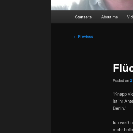
Main
Startseite
About me
Vi
menu
Post
←
Previous
navigation
Flü
Posted on
3
“Knapp vi
ist ihr An
Berlin.”
Ich weiß n
mehr helle