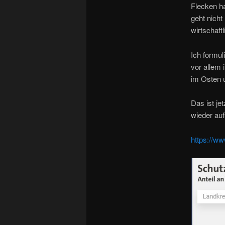
Flecken ha
geht nich
wirtschaf
Ich formul
vor allem
im Osten u
Das ist je
wieder au
https://w