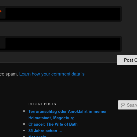
*
duce spam.
Learn how your comment data is
S
RECENT POSTS
e
Terroranschlag oder Amokfahrt in meiner
a
Heimatstadt, Magdeburg
r
Chaucer: The Wife of Bath
c
35 Jahre schon …
h
Not again …