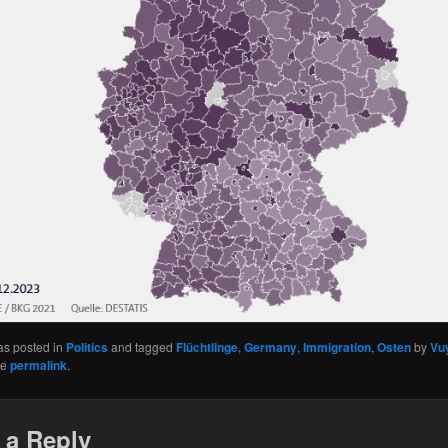
as posted in
Politics
and tagged
Flüchtlinge
,
Germany
,
Immigration
,
Osten
by
Vu
he
permalink
.
 a Reply