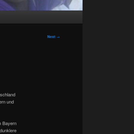
Next
→
tschland
ern und
em Bayern
 dunklere