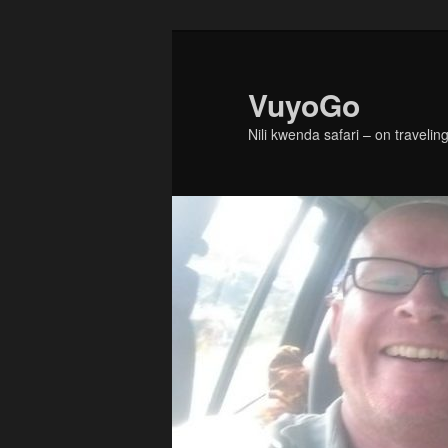
Skip
to
primary
VuyoGo
content
Nili kwenda safari – on traveling