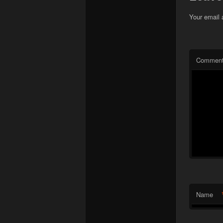
Your email 
Commen
Name