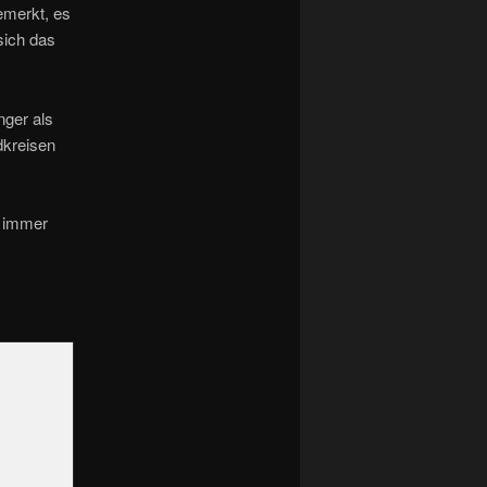
emerkt, es
sich das
nger als
dkreisen
– immer