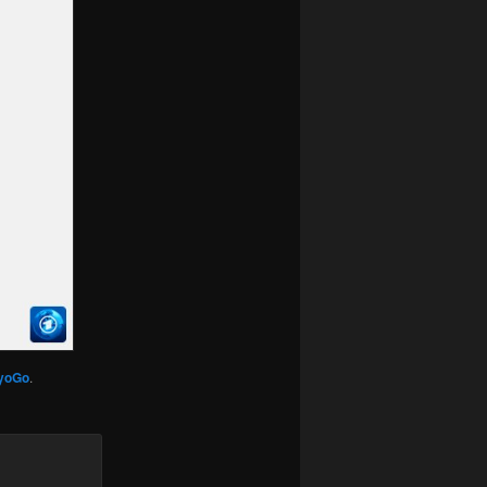
yoGo
.